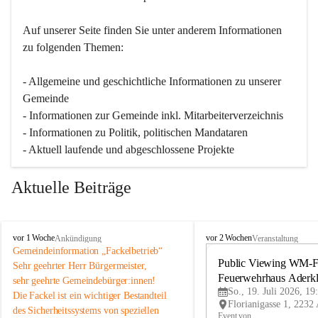
Auf unserer Seite finden Sie un­ter an­de­rem Informationen 
zu folgenden Themen:
- Allgemeine und geschichtliche Informationen zu unserer 
Gemeinde
- Informationen zur Gemeinde inkl. Mitarbeiterverzeichnis
- Informationen zu Politik, politischen Mandataren
- Aktuell laufende und abgeschlossene Projekte
Aktuelle Beiträge
A
A
vor 1 Woche
vor 2 Wochen
Ankündigung
Veranstaltung
d
d
Gemeindeinformation „Fackelbetrieb“
e
e
Public Viewing WM-Fi
Sehr geehrter Herr Bürgermeister,
r
r
Feuerwehrhaus Aderk
sehr geehrte Gemeindebürger:innen!
k
k
So., 19. Juli 2026, 19
Die Fackel ist ein wichtiger Bestandteil 
l
l
des Sicherheitssystems von speziellen 
a
a
Event von