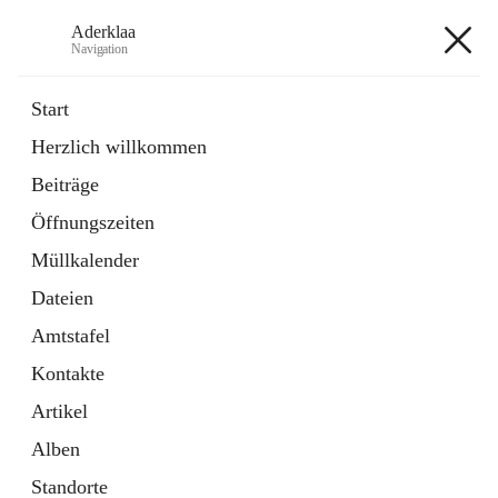
Aderklaa
Navigation
Aderklaa
Start
Herzlich willkommen
Bürgerservice
Beiträge
6 Schnellzugriffe
Öffnungszeiten
Gemeinde
3 Schnellzugriffe
Müllkalender
Dateien
+4
Amtstafel
Kontakte
Artikel
Alben
Hauptadresse
Standorte