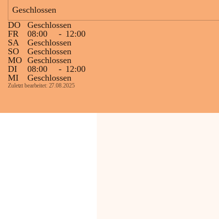
Bevölkerung ungewohnte, jedoch 
Geschlossen
technisch notwendige Betriebszustände so 
kurz wie möglich zu halten.
DO
Geschlossen
Wir bitten daher die umliegende 
FR
08:00
-
12:00
SA
Geschlossen
Bevölkerung um Verständnis.
SO
Geschlossen
MO
Geschlossen
Glück Auf!
DI
08:00
-
12:00
OMV Austria Exploration & Production 
MI
Geschlossen
GmbH
Zuletzt bearbeitet: 27.08.2025
Anrainerservice
0800 240140
E-Mail: 
anrainer-service@omv.com
Bei Fragen, Anliegen oder Beschwerden.
Sehr geehrte Damen und Herren!
Die OMV wird im Zuge von 
Wartungsarbeiten