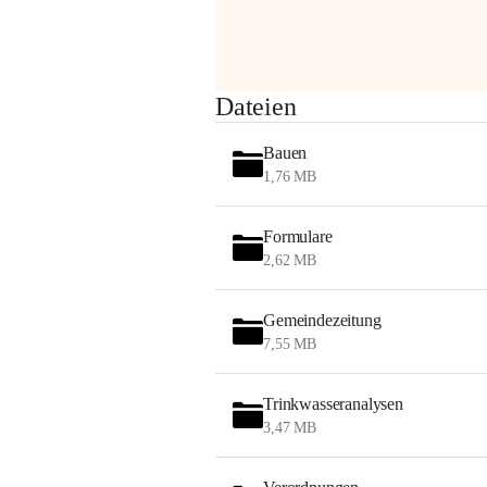
am Montag, 10. August 2026 auf der 
Station ADERKLAA Gas abfackeln.
Es kann zu Geräuschbildung und 
Dateien
Flammenerscheinungen kommen.
Mitarbeiter der OMV sind vor Ort und 
Bauen
haben alle Sicherheitsvorkehrungen 
1,76 MB
getroffen.
Danke für Ihr Verständnis.
Formulare
Alarmdienst
2,62 MB
OMV AustriaExploration & Production 
GmbH
Gemeindezeitung
Protteser Straße 40
7,55 MB
2230 Gänserndorf 
Austria
Tel. +43 1 404 40 - 327 15
Trinkwasseranalysen
Fax +43 1 404 40 - 390 27 
3,47 MB
Mailto: 
omv.alarmdienst@kontraktor.at
http://www.omv.com