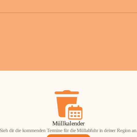
der Gemei
Sollten Sie
erhalten od
Mail tatsä
stammt, kon
Gemeindeam
für Sie.
Vielen Dan
Ihre Mithil
Bernhard 
Bürgermeis
Müllkalender
Sieh dir die kommenden Termine für die Müllabfuhr in deiner Region an