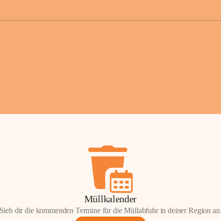
der Gemei
Sollten Sie
erhalten od
Mail tatsä
stammt, kon
Gemeindeam
für Sie.
Vielen Dan
Ihre Mithil
Bernhard 
Bürgermeis
Müllkalender
Sieh dir die kommenden Termine für die Müllabfuhr in deiner Region an