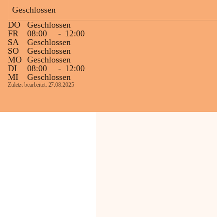
Bevölkerung ungewohnte, jedoch 
Geschlossen
technisch notwendige Betriebszustände so 
kurz wie möglich zu halten.
DO
Geschlossen
Wir bitten daher die umliegende 
FR
08:00
-
12:00
SA
Geschlossen
Bevölkerung um Verständnis.
SO
Geschlossen
MO
Geschlossen
Glück Auf!
DI
08:00
-
12:00
OMV Austria Exploration & Production 
MI
Geschlossen
GmbH
Zuletzt bearbeitet: 27.08.2025
Anrainerservice
0800 240140
E-Mail: 
anrainer-service@omv.com
Bei Fragen, Anliegen oder Beschwerden.
Sehr geehrte Damen und Herren!
Die OMV wird im Zuge von 
Wartungsarbeiten