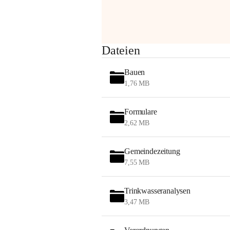
am Montag, 10. August 2026 auf der 
Station ADERKLAA Gas abfackeln.
Es kann zu Geräuschbildung und 
Dateien
Flammenerscheinungen kommen.
Mitarbeiter der OMV sind vor Ort und 
Bauen
haben alle Sicherheitsvorkehrungen 
1,76 MB
getroffen.
Danke für Ihr Verständnis.
Formulare
Alarmdienst
2,62 MB
OMV AustriaExploration & Production 
GmbH
Gemeindezeitung
Protteser Straße 40
7,55 MB
2230 Gänserndorf 
Austria
Tel. +43 1 404 40 - 327 15
Trinkwasseranalysen
Fax +43 1 404 40 - 390 27 
3,47 MB
Mailto: 
omv.alarmdienst@kontraktor.at
http://www.omv.com