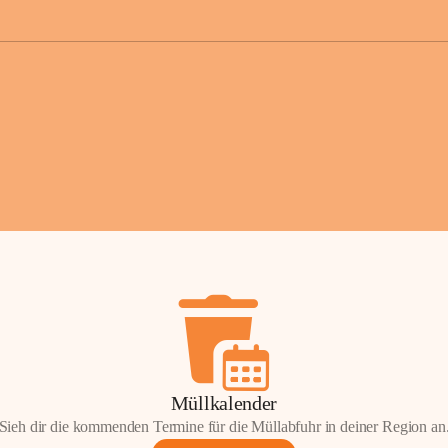
der Gemei
Sollten Sie
erhalten od
Mail tatsä
stammt, kon
Gemeindeam
für Sie.
Vielen Dan
Ihre Mithil
Bernhard 
Bürgermeis
Müllkalender
Sieh dir die kommenden Termine für die Müllabfuhr in deiner Region an