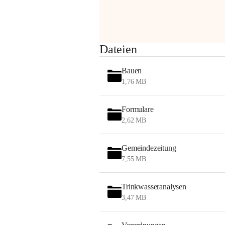
am Montag, 10. August 2026 auf der 
Station ADERKLAA Gas abfackeln.
Es kann zu Geräuschbildung und 
Dateien
Flammenerscheinungen kommen.
Mitarbeiter der OMV sind vor Ort und 
Bauen
haben alle Sicherheitsvorkehrungen 
1,76 MB
getroffen.
Danke für Ihr Verständnis.
Formulare
Alarmdienst
2,62 MB
OMV AustriaExploration & Production 
GmbH
Gemeindezeitung
Protteser Straße 40
7,55 MB
2230 Gänserndorf 
Austria
Tel. +43 1 404 40 - 327 15
Trinkwasseranalysen
Fax +43 1 404 40 - 390 27 
3,47 MB
Mailto: 
omv.alarmdienst@kontraktor.at
http://www.omv.com