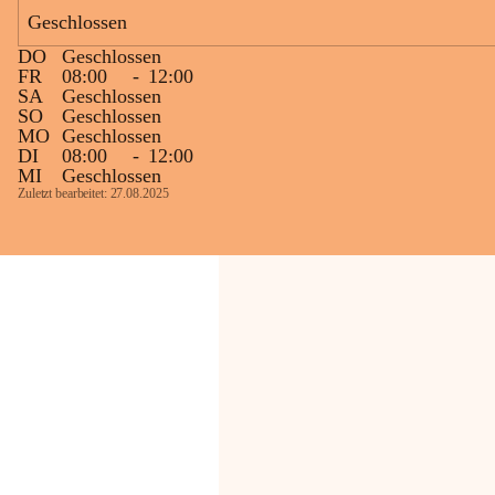
Bevölkerung ungewohnte, jedoch 
Geschlossen
technisch notwendige Betriebszustände so 
kurz wie möglich zu halten.
DO
Geschlossen
Wir bitten daher die umliegende 
FR
08:00
-
12:00
SA
Geschlossen
Bevölkerung um Verständnis.
SO
Geschlossen
MO
Geschlossen
Glück Auf!
DI
08:00
-
12:00
OMV Austria Exploration & Production 
MI
Geschlossen
GmbH
Zuletzt bearbeitet: 27.08.2025
Anrainerservice
0800 240140
E-Mail: 
anrainer-service@omv.com
Bei Fragen, Anliegen oder Beschwerden.
Sehr geehrte Damen und Herren!
Die OMV wird im Zuge von 
Wartungsarbeiten