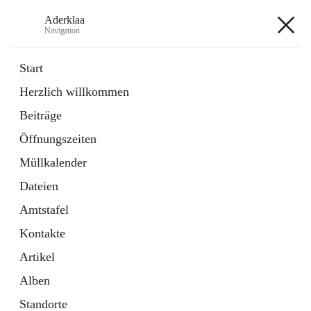
Aderklaa
Navigation
Aderklaa
Start
Herzlich willkommen
Bürgerservice
Beiträge
6 Schnellzugriffe
Öffnungszeiten
Gemeinde
3 Schnellzugriffe
Müllkalender
Dateien
+4
Amtstafel
Kontakte
Artikel
Alben
Hauptadresse
Standorte