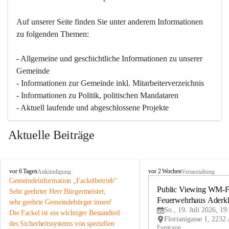
Auf unserer Seite finden Sie un­ter an­de­rem Informationen 
zu folgenden Themen:
- Allgemeine und geschichtliche Informationen zu unserer 
Gemeinde
- Informationen zur Gemeinde inkl. Mitarbeiterverzeichnis
- Informationen zu Politik, politischen Mandataren
- Aktuell laufende und abgeschlossene Projekte
Aktuelle Beiträge
A
A
vor 6 Tagen
vor 2 Wochen
Ankündigung
Veranstaltung
d
d
Gemeindeinformation „Fackelbetrieb“
e
e
Public Viewing WM-Fi
Sehr geehrter Herr Bürgermeister,
r
r
Feuerwehrhaus Aderk
sehr geehrte Gemeindebürger:innen!
k
k
So., 19. Juli 2026, 19
Die Fackel ist ein wichtiger Bestandteil 
l
l
des Sicherheitssystems von speziellen 
a
a
Event von