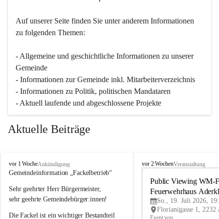
Auf unserer Seite finden Sie un­ter an­de­rem Informationen 
zu folgenden Themen:
- Allgemeine und geschichtliche Informationen zu unserer 
Gemeinde
- Informationen zur Gemeinde inkl. Mitarbeiterverzeichnis
- Informationen zu Politik, politischen Mandataren
- Aktuell laufende und abgeschlossene Projekte
Aktuelle Beiträge
A
A
vor 1 Woche
vor 2 Wochen
Ankündigung
Veranstaltung
d
d
Gemeindeinformation „Fackelbetrieb“
e
e
Public Viewing WM-Fi
Sehr geehrter Herr Bürgermeister,
r
r
Feuerwehrhaus Aderk
k
k
sehr geehrte Gemeindebürger:innen!
So., 19. Juli 2026, 19
l
l
Die Fackel ist ein wichtiger Bestandteil 
a
a
Event von