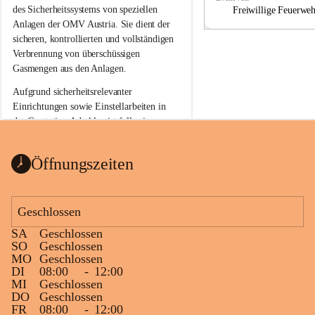
a
a
des Sicherheitssystems von speziellen 
Freiwillige Feuerwe
Anlagen der OMV Austria. Sie dient der 
sicheren, kontrollierten und vollständigen 
Verbrennung von überschüssigen 
Gasmengen aus den Anlagen.
Aufgrund sicherheitsrelevanter 
Einrichtungen sowie Einstellarbeiten in 
der Gasstation Aderklaa ist fallweise 
sichtbarerer Flammenschein an der 
Fackelanlage zu beobachten. In den 
Öffnungszeiten
kommenden Tagen und Wochen wird 
diese gut kontrollierte Flamme sichtbar 
sein.
Geschlossen
Die OMV Austria ist bemüht, für die 
SA
Geschlossen
Bevölkerung ungewohnte, jedoch 
SO
Geschlossen
technisch notwendige Betriebszustände so 
MO
Geschlossen
kurz wie möglich zu halten.
DI
08:00
-
12:00
MI
Geschlossen
Wir bitten daher die umliegende 
DO
Geschlossen
Bevölkerung um Verständnis.
FR
08:00
-
12:00