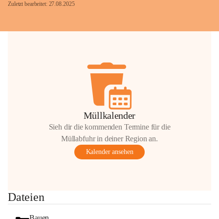
Zuletzt bearbeitet: 27.08.2025
Glück Auf!
OMV Austria Exploration & Production 
GmbH
Anrainerservice
0800 240140
E-Mail: 
anrainer-service@omv.com
Müllkalender
Bei Fragen, Anliegen oder Beschwerden.
Sieh dir die kommenden Termine für die
Müllabfuhr in deiner Region an.
Kalender ansehen
Sehr geehrte Damen und Herren!
Dateien
Die OMV wird im Zuge von 
Wartungsarbeiten
Bauen