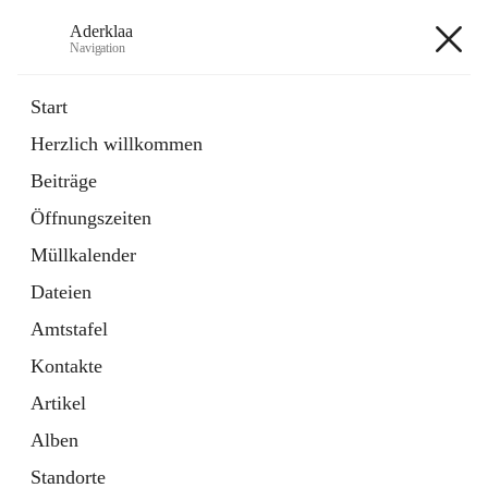
Aderklaa
Navigation
Aderklaa
Start
Herzlich willkommen
Bürgerservice
Beiträge
6 Schnellzugriffe
Öffnungszeiten
Gemeinde
3 Schnellzugriffe
Müllkalender
Dateien
+4
Amtstafel
Kontakte
Artikel
Alben
Hauptadresse
Standorte