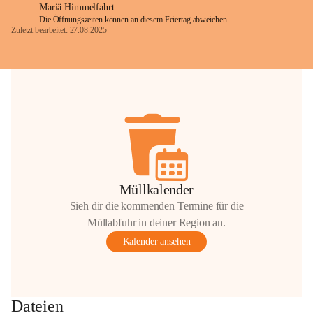
Mariä Himmelfahrt:
Die Öffnungszeiten können an diesem Feiertag abweichen.
Zuletzt bearbeitet: 27.08.2025
Glück Auf!
OMV Austria Exploration & Production 
GmbH
Anrainerservice
0800 240140
E-Mail: 
anrainer-service@omv.com
Bei Fragen, Anliegen oder Beschwerden.
Müllkalender
Sieh dir die kommenden Termine für die
Müllabfuhr in deiner Region an.
Kalender ansehen
Sehr geehrte Damen und Herren!
Die OMV wird im Zuge von 
Dateien
Wartungsarbeiten