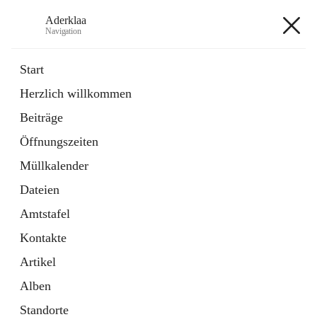
Aderklaa
Navigation
Aderklaa
Start
Herzlich willkommen
Bürgerservice
Beiträge
6 Schnellzugriffe
Öffnungszeiten
Gemeinde
3 Schnellzugriffe
Müllkalender
Dateien
+4
Amtstafel
Kontakte
Artikel
Alben
Hauptadresse
Standorte