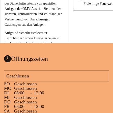
a
a
des Sicherheitssystems von speziellen 
Freiwillige Feuerwe
Anlagen der OMV Austria. Sie dient der 
sicheren, kontrollierten und vollständigen 
Verbrennung von überschüssigen 
Gasmengen aus den Anlagen.
Aufgrund sicherheitsrelevanter 
Einrichtungen sowie Einstellarbeiten in 
der Gasstation Aderklaa ist fallweise 
sichtbarerer Flammenschein an der 
Fackelanlage zu beobachten. In den 
Öffnungszeiten
kommenden Tagen und Wochen wird 
diese gut kontrollierte Flamme sichtbar 
sein.
Geschlossen
Die OMV Austria ist bemüht, für die 
SO
Geschlossen
Bevölkerung ungewohnte, jedoch 
MO
Geschlossen
technisch notwendige Betriebszustände so 
DI
08:00
-
12:00
kurz wie möglich zu halten.
MI
Geschlossen
DO
Geschlossen
Wir bitten daher die umliegende 
FR
08:00
-
12:00
Bevölkerung um Verständnis.
SA
Geschlossen