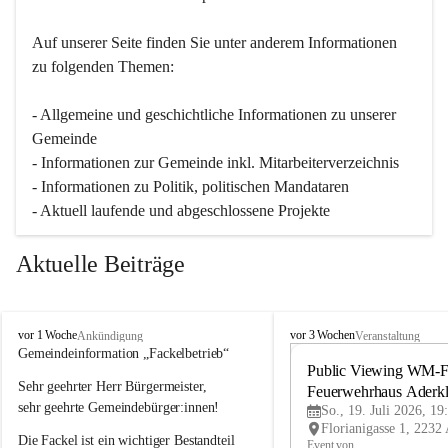
Auf unserer Seite finden Sie un­ter an­de­rem Informationen 
zu folgenden Themen:
- Allgemeine und geschichtliche Informationen zu unserer 
Gemeinde
- Informationen zur Gemeinde inkl. Mitarbeiterverzeichnis
- Informationen zu Politik, politischen Mandataren
- Aktuell laufende und abgeschlossene Projekte
Aktuelle Beiträge
A
A
vor 1 Woche
vor 3 Wochen
Ankündigung
Veranstaltung
d
d
Gemeindeinformation „Fackelbetrieb“
e
e
Public Viewing WM-Fi
Sehr geehrter Herr Bürgermeister,
r
r
Feuerwehrhaus Aderk
k
k
sehr geehrte Gemeindebürger:innen!
So., 19. Juli 2026, 19
l
l
Die Fackel ist ein wichtiger Bestandteil 
a
a
Event von