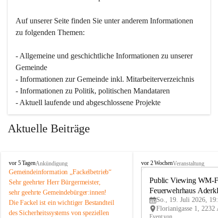
Auf unserer Seite finden Sie un­ter an­de­rem Informationen 
zu folgenden Themen:
- Allgemeine und geschichtliche Informationen zu unserer 
Gemeinde
- Informationen zur Gemeinde inkl. Mitarbeiterverzeichnis
- Informationen zu Politik, politischen Mandataren
- Aktuell laufende und abgeschlossene Projekte
Aktuelle Beiträge
A
A
vor 5 Tagen
vor 2 Wochen
Ankündigung
Veranstaltung
d
d
Gemeindeinformation „Fackelbetrieb“
e
e
Public Viewing WM-Fi
Sehr geehrter Herr Bürgermeister,
r
r
Feuerwehrhaus Aderk
sehr geehrte Gemeindebürger:innen!
k
k
So., 19. Juli 2026, 19
Die Fackel ist ein wichtiger Bestandteil 
l
l
des Sicherheitssystems von speziellen 
a
a
Event von