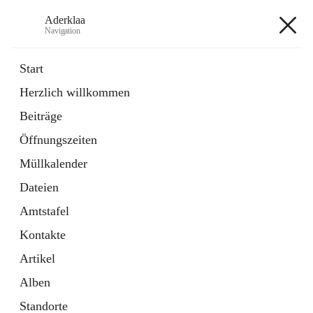
Aderklaa
Navigation
Aderklaa
Start
Herzlich willkommen
Bürgerservice
Beiträge
6 Schnellzugriffe
Öffnungszeiten
Gemeinde
3 Schnellzugriffe
Müllkalender
Dateien
+4
Amtstafel
Kontakte
Artikel
Alben
Hauptadresse
Standorte