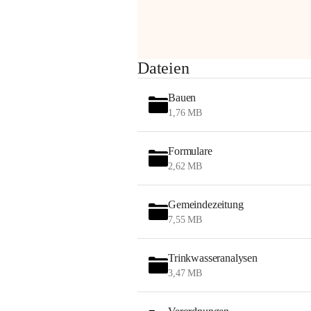
Sehr geehrte Damen und Herren!
Dateien
Die OMV wird im Zuge von 
Bauen
Wartungsarbeiten
1,76 MB
am Montag, 10. August 2026 auf der 
Formulare
Station ADERKLAA Gas abfackeln.
2,62 MB
Es kann zu Geräuschbildung und 
Flammenerscheinungen kommen.
Gemeindezeitung
Mitarbeiter der OMV sind vor Ort und 
7,55 MB
haben alle Sicherheitsvorkehrungen 
getroffen.
Trinkwasseranalysen
Danke für Ihr Verständnis.
3,47 MB
Alarmdienst