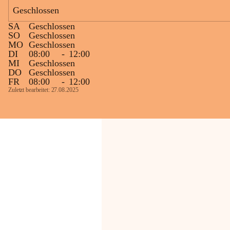
Geschlossen
Die OMV Austria ist bemüht, für die 
SA
Geschlossen
Bevölkerung ungewohnte, jedoch 
SO
Geschlossen
technisch notwendige Betriebszustände so 
MO
Geschlossen
kurz wie möglich zu halten.
DI
08:00
-
12:00
MI
Geschlossen
Wir bitten daher die umliegende 
DO
Geschlossen
Bevölkerung um Verständnis.
FR
08:00
-
12:00
Zuletzt bearbeitet: 27.08.2025
Glück Auf!
OMV Austria Exploration & Production 
GmbH
Anrainerservice
0800 240140
E-Mail: 
anrainer-service@omv.com
Bei Fragen, Anliegen oder Beschwerden.