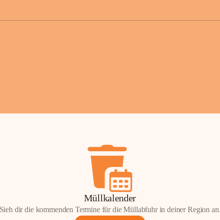
der Gemei
Sollten Sie
erhalten od
Mail tatsä
stammt, kon
Gemeindeam
für Sie.
Vielen Dan
Ihre Mithil
Bernhard 
Bürgermeis
Müllkalender
Sieh dir die kommenden Termine für die Müllabfuhr in deiner Region an