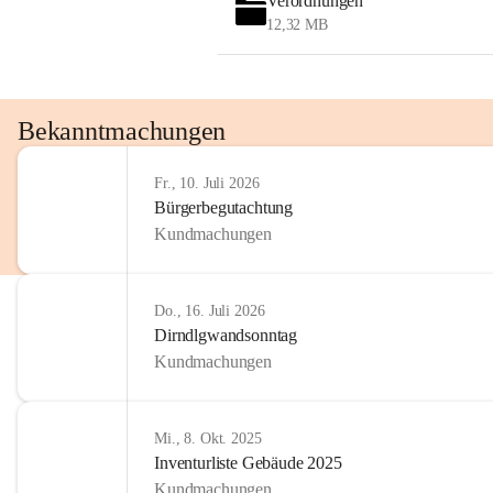
Verordnungen
OMV AustriaExploration & Production 
12,32 MB
GmbH
Protteser Straße 40
2230 Gänserndorf 
Austria
Tel. +43 1 404 40 - 327 15
Bekanntmachungen
Fax +43 1 404 40 - 390 27 
Mailto: 
omv.alarmdienst@kontraktor.at
Fr., 10. Juli 2026
http://www.omv.com
Bürgerbegutachtung
Kundmachungen
Do., 16. Juli 2026
Dirndlgwandsonntag
Kundmachungen
Mi., 8. Okt. 2025
Inventurliste Gebäude 2025
Kundmachungen