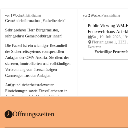
A
A
vor 1 Woche
vor 2 Wochen
Ankündigung
Veranstaltung
d
d
Gemeindeinformation „Fackelbetrieb“
e
e
Public Viewing WM-Fi
Sehr geehrter Herr Bürgermeister,
r
r
Feuerwehrhaus Aderk
k
k
sehr geehrte Gemeindebürger:innen!
So., 19. Juli 2026, 19
l
l
Die Fackel ist ein wichtiger Bestandteil 
a
a
Event von
a
a
des Sicherheitssystems von speziellen 
Freiwillige Feuerwe
Anlagen der OMV Austria. Sie dient der 
sicheren, kontrollierten und vollständigen 
Verbrennung von überschüssigen 
Gasmengen aus den Anlagen.
Aufgrund sicherheitsrelevanter 
Einrichtungen sowie Einstellarbeiten in 
der Gasstation Aderklaa ist fallweise 
sichtbarerer Flammenschein an der 
Fackelanlage zu beobachten. In den 
Öffnungszeiten
kommenden Tagen und Wochen wird 
diese gut kontrollierte Flamme sichtbar 
sein.