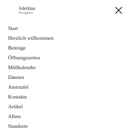
Aderklaa
Navigation
Aderklaa
Start
Herzlich willkommen
Bürgerservice
Beiträge
6 Schnellzugriffe
Öffnungszeiten
Gemeinde
3 Schnellzugriffe
Müllkalender
Dateien
+4
Amtstafel
Kontakte
Artikel
Alben
Hauptadresse
Standorte