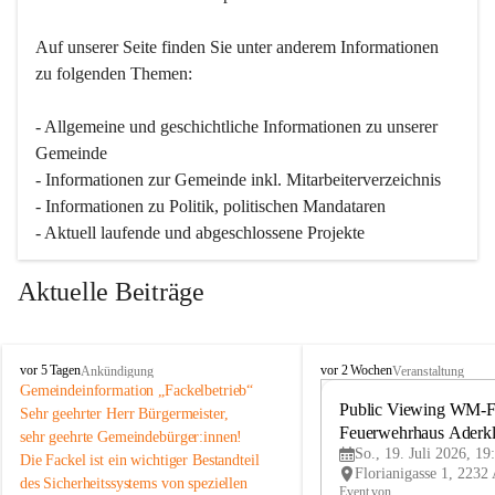
Auf unserer Seite finden Sie un­ter an­de­rem Informationen 
zu folgenden Themen:
- Allgemeine und geschichtliche Informationen zu unserer 
Gemeinde
- Informationen zur Gemeinde inkl. Mitarbeiterverzeichnis
- Informationen zu Politik, politischen Mandataren
- Aktuell laufende und abgeschlossene Projekte
Aktuelle Beiträge
A
A
vor 5 Tagen
vor 2 Wochen
Ankündigung
Veranstaltung
d
d
Gemeindeinformation „Fackelbetrieb“
e
e
Public Viewing WM-Fi
Sehr geehrter Herr Bürgermeister,
r
r
Feuerwehrhaus Aderk
sehr geehrte Gemeindebürger:innen!
k
k
So., 19. Juli 2026, 19
Die Fackel ist ein wichtiger Bestandteil 
l
l
des Sicherheitssystems von speziellen 
a
a
Event von