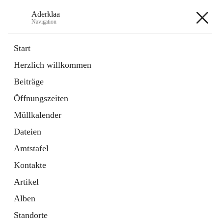
Aderklaa
Navigation
Aderklaa
Start
Herzlich willkommen
Bürgerservice
Beiträge
6 Schnellzugriffe
Öffnungszeiten
Gemeinde
3 Schnellzugriffe
Müllkalender
Dateien
+4
Amtstafel
Kontakte
Artikel
Alben
Hauptadresse
Standorte