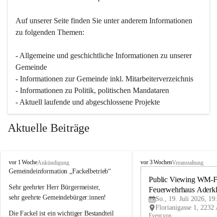
Auf unserer Seite finden Sie un­ter an­de­rem Informationen 
zu folgenden Themen:
- Allgemeine und geschichtliche Informationen zu unserer 
Gemeinde
- Informationen zur Gemeinde inkl. Mitarbeiterverzeichnis
- Informationen zu Politik, politischen Mandataren
- Aktuell laufende und abgeschlossene Projekte
Aktuelle Beiträge
A
A
vor 1 Woche
vor 3 Wochen
Ankündigung
Veranstaltung
d
d
Gemeindeinformation „Fackelbetrieb“
e
e
Public Viewing WM-Fi
Sehr geehrter Herr Bürgermeister,
r
r
Feuerwehrhaus Aderk
k
k
sehr geehrte Gemeindebürger:innen!
So., 19. Juli 2026, 19
l
l
Die Fackel ist ein wichtiger Bestandteil 
a
a
Event von