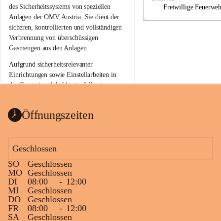
a
a
des Sicherheitssystems von speziellen 
Freiwillige Feuerwe
Anlagen der OMV Austria. Sie dient der 
sicheren, kontrollierten und vollständigen 
Verbrennung von überschüssigen 
Gasmengen aus den Anlagen.
Aufgrund sicherheitsrelevanter 
Einrichtungen sowie Einstellarbeiten in 
der Gasstation Aderklaa ist fallweise 
sichtbarerer Flammenschein an der 
Fackelanlage zu beobachten. In den 
Öffnungszeiten
kommenden Tagen und Wochen wird 
diese gut kontrollierte Flamme sichtbar 
sein.
Geschlossen
Die OMV Austria ist bemüht, für die 
SO
Geschlossen
Bevölkerung ungewohnte, jedoch 
MO
Geschlossen
technisch notwendige Betriebszustände so 
DI
08:00
-
12:00
kurz wie möglich zu halten.
MI
Geschlossen
DO
Geschlossen
Wir bitten daher die umliegende 
FR
08:00
-
12:00
Bevölkerung um Verständnis.
SA
Geschlossen