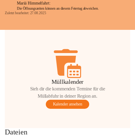
Mariä Himmelfahrt:
Die Öffnungszeiten können an diesem Feiertag abweichen.
Zuletzt bearbeitet: 27.08.2025
Glück Auf!
OMV Austria Exploration & Production 
GmbH
Anrainerservice
0800 240140
E-Mail: 
anrainer-service@omv.com
Bei Fragen, Anliegen oder Beschwerden.
Müllkalender
Sieh dir die kommenden Termine für die
Müllabfuhr in deiner Region an.
Kalender ansehen
Sehr geehrte Damen und Herren!
Die OMV wird im Zuge von 
Dateien
Wartungsarbeiten