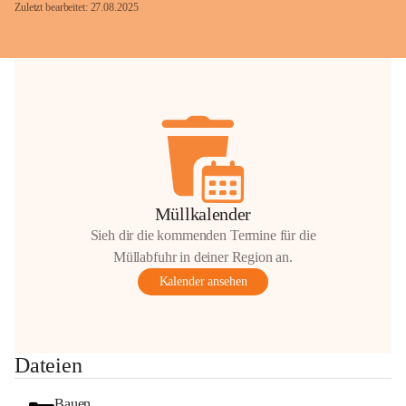
Zuletzt bearbeitet: 27.08.2025
Glück Auf!
OMV Austria Exploration & Production 
GmbH
Anrainerservice
0800 240140
E-Mail: 
anrainer-service@omv.com
Müllkalender
Bei Fragen, Anliegen oder Beschwerden.
Sieh dir die kommenden Termine für die
Müllabfuhr in deiner Region an.
Kalender ansehen
Sehr geehrte Damen und Herren!
Dateien
Die OMV wird im Zuge von 
Wartungsarbeiten
Bauen