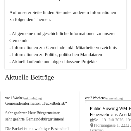
Auf unserer Seite finden Sie un­ter an­de­rem Informationen 
zu folgenden Themen:
- Allgemeine und geschichtliche Informationen zu unserer 
Gemeinde
- Informationen zur Gemeinde inkl. Mitarbeiterverzeichnis
- Informationen zu Politik, politischen Mandataren
- Aktuell laufende und abgeschlossene Projekte
Aktuelle Beiträge
A
A
vor 1 Woche
vor 2 Wochen
Ankündigung
Veranstaltung
d
d
Gemeindeinformation „Fackelbetrieb“
e
e
Public Viewing WM-Fi
Sehr geehrter Herr Bürgermeister,
r
r
Feuerwehrhaus Aderk
k
k
sehr geehrte Gemeindebürger:innen!
So., 19. Juli 2026, 19
l
l
Die Fackel ist ein wichtiger Bestandteil 
a
a
Event von