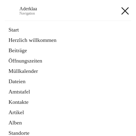
Aderklaa
Navigation
Aderklaa
Start
Herzlich willkommen
Bürgerservice
Beiträge
6 Schnellzugriffe
Öffnungszeiten
Gemeinde
3 Schnellzugriffe
Müllkalender
Dateien
+4
Amtstafel
Kontakte
Artikel
Alben
Hauptadresse
Standorte