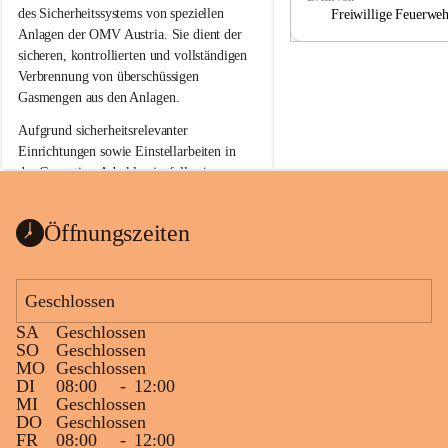
a
a
des Sicherheitssystems von speziellen 
Freiwillige Feuerwe
Anlagen der OMV Austria. Sie dient der 
sicheren, kontrollierten und vollständigen 
Verbrennung von überschüssigen 
Gasmengen aus den Anlagen.
Aufgrund sicherheitsrelevanter 
Einrichtungen sowie Einstellarbeiten in 
der Gasstation Aderklaa ist fallweise 
sichtbarerer Flammenschein an der 
Fackelanlage zu beobachten. In den 
Öffnungszeiten
kommenden Tagen und Wochen wird 
diese gut kontrollierte Flamme sichtbar 
sein.
Geschlossen
Die OMV Austria ist bemüht, für die 
SA
Geschlossen
Bevölkerung ungewohnte, jedoch 
SO
Geschlossen
technisch notwendige Betriebszustände so 
MO
Geschlossen
kurz wie möglich zu halten.
DI
08:00
-
12:00
MI
Geschlossen
Wir bitten daher die umliegende 
DO
Geschlossen
Bevölkerung um Verständnis.
FR
08:00
-
12:00