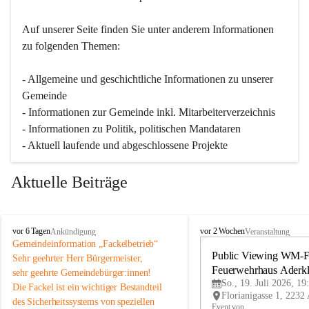
Auf unserer Seite finden Sie un­ter an­de­rem Informationen 
zu folgenden Themen:
- Allgemeine und geschichtliche Informationen zu unserer 
Gemeinde
- Informationen zur Gemeinde inkl. Mitarbeiterverzeichnis
- Informationen zu Politik, politischen Mandataren
- Aktuell laufende und abgeschlossene Projekte
Aktuelle Beiträge
A
A
vor 6 Tagen
vor 2 Wochen
Ankündigung
Veranstaltung
d
d
Gemeindeinformation „Fackelbetrieb“
e
e
Public Viewing WM-Fi
Sehr geehrter Herr Bürgermeister,
r
r
Feuerwehrhaus Aderk
sehr geehrte Gemeindebürger:innen!
k
k
So., 19. Juli 2026, 19
Die Fackel ist ein wichtiger Bestandteil 
l
l
des Sicherheitssystems von speziellen 
a
a
Event von