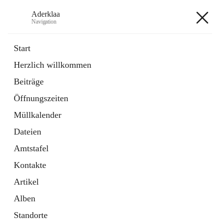
Aderklaa
Navigation
Aderklaa
Start
Herzlich willkommen
Bürgerservice
Beiträge
6 Schnellzugriffe
Öffnungszeiten
Gemeinde
3 Schnellzugriffe
Müllkalender
Dateien
+4
Amtstafel
Kontakte
Artikel
Alben
Hauptadresse
Standorte