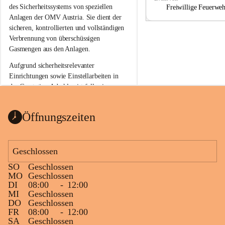
a
a
des Sicherheitssystems von speziellen 
Freiwillige Feuerwe
Anlagen der OMV Austria. Sie dient der 
sicheren, kontrollierten und vollständigen 
Verbrennung von überschüssigen 
Gasmengen aus den Anlagen.
Aufgrund sicherheitsrelevanter 
Einrichtungen sowie Einstellarbeiten in 
der Gasstation Aderklaa ist fallweise 
sichtbarerer Flammenschein an der 
Fackelanlage zu beobachten. In den 
Öffnungszeiten
kommenden Tagen und Wochen wird 
diese gut kontrollierte Flamme sichtbar 
sein.
Geschlossen
Die OMV Austria ist bemüht, für die 
SO
Geschlossen
Bevölkerung ungewohnte, jedoch 
MO
Geschlossen
technisch notwendige Betriebszustände so 
DI
08:00
-
12:00
kurz wie möglich zu halten.
MI
Geschlossen
DO
Geschlossen
Wir bitten daher die umliegende 
FR
08:00
-
12:00
Bevölkerung um Verständnis.
SA
Geschlossen