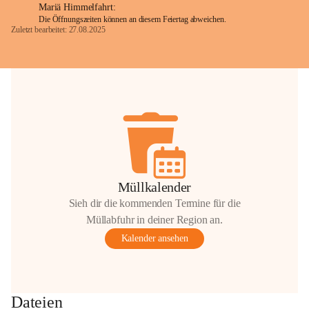
Mariä Himmelfahrt:
Die Öffnungszeiten können an diesem Feiertag abweichen.
Zuletzt bearbeitet: 27.08.2025
Glück Auf!
OMV Austria Exploration & Production 
GmbH
Anrainerservice
0800 240140
E-Mail: 
anrainer-service@omv.com
Bei Fragen, Anliegen oder Beschwerden.
Müllkalender
Sieh dir die kommenden Termine für die
Müllabfuhr in deiner Region an.
Kalender ansehen
Sehr geehrte Damen und Herren!
Die OMV wird im Zuge von 
Dateien
Wartungsarbeiten