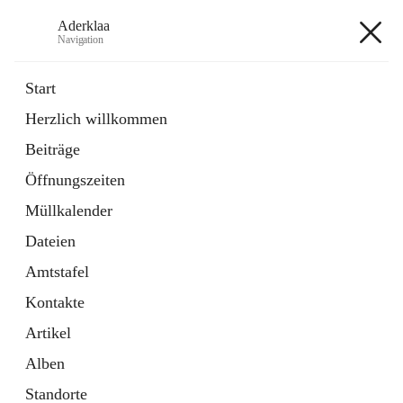
Aderklaa
Navigation
Aderklaa
Start
Herzlich willkommen
Bürgerservice
Beiträge
6 Schnellzugriffe
Öffnungszeiten
Gemeinde
3 Schnellzugriffe
Müllkalender
Dateien
+4
Amtstafel
Kontakte
Artikel
Alben
Hauptadresse
Standorte