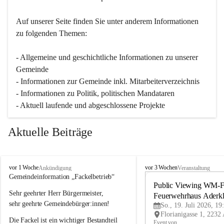
Auf unserer Seite finden Sie un­ter an­de­rem Informationen 
zu folgenden Themen:
- Allgemeine und geschichtliche Informationen zu unserer 
Gemeinde
- Informationen zur Gemeinde inkl. Mitarbeiterverzeichnis
- Informationen zu Politik, politischen Mandataren
- Aktuell laufende und abgeschlossene Projekte
Aktuelle Beiträge
A
A
vor 1 Woche
vor 3 Wochen
Ankündigung
Veranstaltung
d
d
Gemeindeinformation „Fackelbetrieb“
e
e
Public Viewing WM-Fi
Sehr geehrter Herr Bürgermeister,
r
r
Feuerwehrhaus Aderk
k
k
sehr geehrte Gemeindebürger:innen!
So., 19. Juli 2026, 19
l
l
Die Fackel ist ein wichtiger Bestandteil 
a
a
Event von