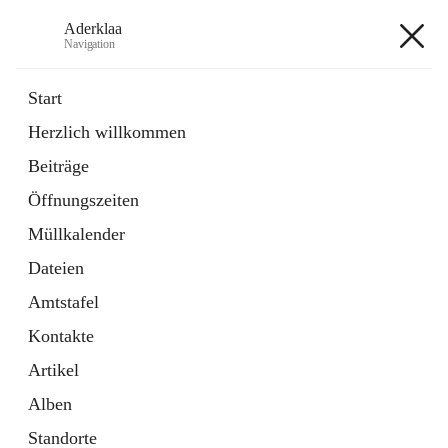
Aderklaa
Navigation
Aderklaa
Start
Herzlich willkommen
Bürgerservice
Beiträge
6 Schnellzugriffe
Öffnungszeiten
Gemeinde
3 Schnellzugriffe
Müllkalender
Dateien
+4
Amtstafel
Kontakte
Artikel
Alben
Hauptadresse
Standorte