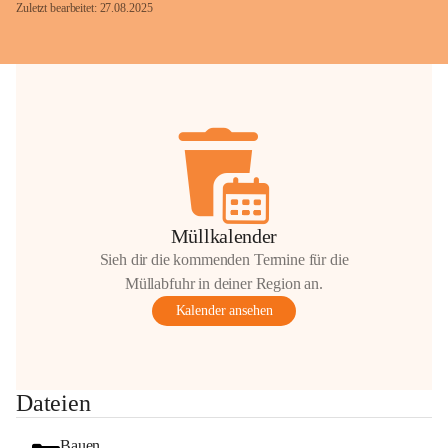
Zuletzt bearbeitet: 27.08.2025
Glück Auf!
OMV Austria Exploration & Production 
GmbH
Anrainerservice
0800 240140
E-Mail: 
anrainer-service@omv.com
Müllkalender
Bei Fragen, Anliegen oder Beschwerden.
Sieh dir die kommenden Termine für die
Müllabfuhr in deiner Region an.
Kalender ansehen
Sehr geehrte Damen und Herren!
Dateien
Die OMV wird im Zuge von 
Wartungsarbeiten
Bauen