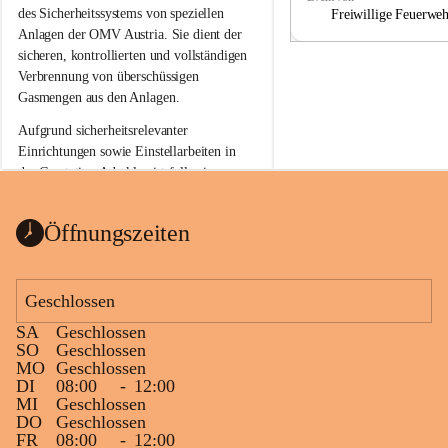
a
a
des Sicherheitssystems von speziellen 
Freiwillige Feuerwe
Anlagen der OMV Austria. Sie dient der 
sicheren, kontrollierten und vollständigen 
Verbrennung von überschüssigen 
Gasmengen aus den Anlagen.
Aufgrund sicherheitsrelevanter 
Einrichtungen sowie Einstellarbeiten in 
der Gasstation Aderklaa ist fallweise 
sichtbarerer Flammenschein an der 
Fackelanlage zu beobachten. In den 
Öffnungszeiten
kommenden Tagen und Wochen wird 
diese gut kontrollierte Flamme sichtbar 
sein.
Geschlossen
Die OMV Austria ist bemüht, für die 
SA
Geschlossen
Bevölkerung ungewohnte, jedoch 
SO
Geschlossen
technisch notwendige Betriebszustände so 
MO
Geschlossen
kurz wie möglich zu halten.
DI
08:00
-
12:00
MI
Geschlossen
Wir bitten daher die umliegende 
DO
Geschlossen
Bevölkerung um Verständnis.
FR
08:00
-
12:00