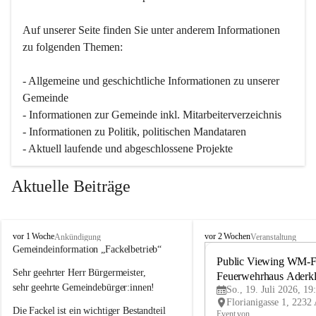
Auf unserer Seite finden Sie un­ter an­de­rem Informationen 
zu folgenden Themen:
- Allgemeine und geschichtliche Informationen zu unserer 
Gemeinde
- Informationen zur Gemeinde inkl. Mitarbeiterverzeichnis
- Informationen zu Politik, politischen Mandataren
- Aktuell laufende und abgeschlossene Projekte
Aktuelle Beiträge
A
A
vor 1 Woche
vor 2 Wochen
Ankündigung
Veranstaltung
d
d
Gemeindeinformation „Fackelbetrieb“
e
e
Public Viewing WM-Fi
Sehr geehrter Herr Bürgermeister,
r
r
Feuerwehrhaus Aderk
k
k
sehr geehrte Gemeindebürger:innen!
So., 19. Juli 2026, 19
l
l
Die Fackel ist ein wichtiger Bestandteil 
a
a
Event von