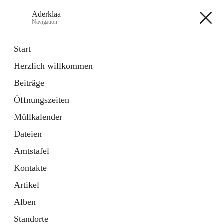
Aderklaa
Navigation
Aderklaa
Start
Herzlich willkommen
Bürgerservice
Beiträge
6 Schnellzugriffe
Öffnungszeiten
Gemeinde
3 Schnellzugriffe
Müllkalender
Dateien
+4
Amtstafel
Kontakte
Artikel
Alben
Hauptadresse
Standorte