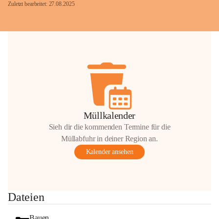
Zuletzt bearbeitet: 27.08.2025
Glück Auf!
OMV Austria Exploration & Production 
GmbH
Anrainerservice
0800 240140
E-Mail: 
anrainer-service@omv.com
Müllkalender
Bei Fragen, Anliegen oder Beschwerden.
Sieh dir die kommenden Termine für die
Müllabfuhr in deiner Region an.
Kalender ansehen
Sehr geehrte Damen und Herren!
Dateien
Die OMV wird im Zuge von 
Wartungsarbeiten
Bauen