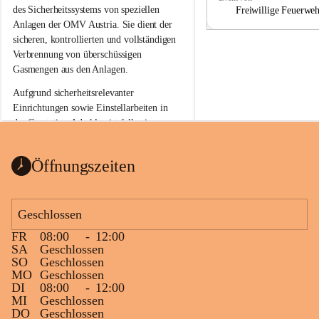
a
a
des Sicherheitssystems von speziellen 
Freiwillige Feuerwe
Anlagen der OMV Austria. Sie dient der 
sicheren, kontrollierten und vollständigen 
Verbrennung von überschüssigen 
Gasmengen aus den Anlagen.
Aufgrund sicherheitsrelevanter 
Einrichtungen sowie Einstellarbeiten in 
der Gasstation Aderklaa ist fallweise 
sichtbarerer Flammenschein an der 
Fackelanlage zu beobachten. In den 
Öffnungszeiten
kommenden Tagen und Wochen wird 
diese gut kontrollierte Flamme sichtbar 
sein.
Geschlossen
Die OMV Austria ist bemüht, für die 
FR
08:00
-
12:00
Bevölkerung ungewohnte, jedoch 
SA
Geschlossen
technisch notwendige Betriebszustände so 
SO
Geschlossen
kurz wie möglich zu halten.
MO
Geschlossen
DI
08:00
-
12:00
Wir bitten daher die umliegende 
MI
Geschlossen
Bevölkerung um Verständnis.
DO
Geschlossen