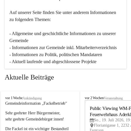
Auf unserer Seite finden Sie un­ter an­de­rem Informationen 
zu folgenden Themen:
- Allgemeine und geschichtliche Informationen zu unserer 
Gemeinde
- Informationen zur Gemeinde inkl. Mitarbeiterverzeichnis
- Informationen zu Politik, politischen Mandataren
- Aktuell laufende und abgeschlossene Projekte
Aktuelle Beiträge
A
A
vor 1 Woche
vor 2 Wochen
Ankündigung
Veranstaltung
d
d
Gemeindeinformation „Fackelbetrieb“
e
e
Public Viewing WM-Fi
Sehr geehrter Herr Bürgermeister,
r
r
Feuerwehrhaus Aderk
k
k
sehr geehrte Gemeindebürger:innen!
So., 19. Juli 2026, 19
l
l
Die Fackel ist ein wichtiger Bestandteil 
a
a
Event von