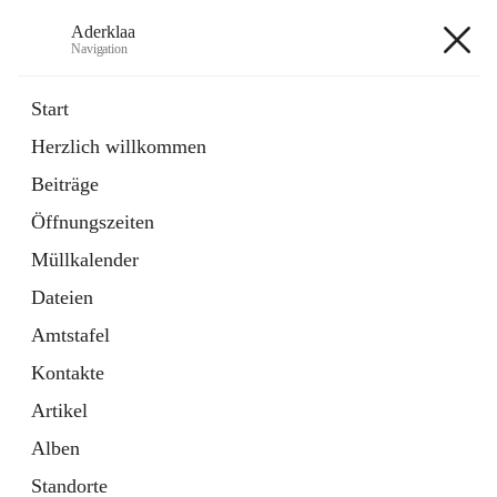
Aderklaa
Navigation
Aderklaa
Start
Herzlich willkommen
Bürgerservice
Beiträge
6 Schnellzugriffe
Öffnungszeiten
Gemeinde
3 Schnellzugriffe
Müllkalender
Dateien
+4
Amtstafel
Kontakte
Artikel
Alben
Hauptadresse
Standorte