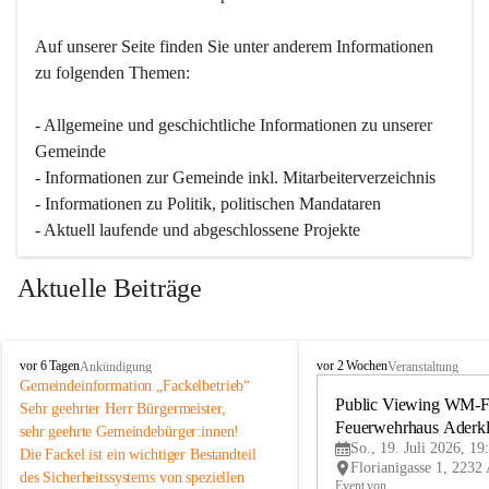
Auf unserer Seite finden Sie un­ter an­de­rem Informationen 
zu folgenden Themen:
- Allgemeine und geschichtliche Informationen zu unserer 
Gemeinde
- Informationen zur Gemeinde inkl. Mitarbeiterverzeichnis
- Informationen zu Politik, politischen Mandataren
- Aktuell laufende und abgeschlossene Projekte
Aktuelle Beiträge
A
A
vor 6 Tagen
vor 2 Wochen
Ankündigung
Veranstaltung
d
d
Gemeindeinformation „Fackelbetrieb“
e
e
Public Viewing WM-Fi
Sehr geehrter Herr Bürgermeister,
r
r
Feuerwehrhaus Aderk
sehr geehrte Gemeindebürger:innen!
k
k
So., 19. Juli 2026, 19
Die Fackel ist ein wichtiger Bestandteil 
l
l
des Sicherheitssystems von speziellen 
a
a
Event von