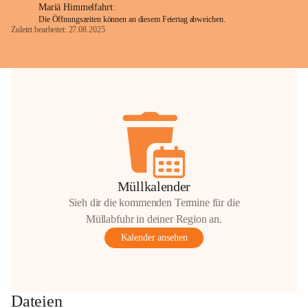
Mariä Himmelfahrt:
Die Öffnungszeiten können an diesem Feiertag abweichen.
Zuletzt bearbeitet: 27.08.2025
Glück Auf!
OMV Austria Exploration & Production 
GmbH
Anrainerservice
0800 240140
E-Mail: 
anrainer-service@omv.com
Bei Fragen, Anliegen oder Beschwerden.
Müllkalender
Sieh dir die kommenden Termine für die
Müllabfuhr in deiner Region an.
Kalender ansehen
Sehr geehrte Damen und Herren!
Die OMV wird im Zuge von 
Dateien
Wartungsarbeiten