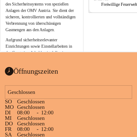
a
a
des Sicherheitssystems von speziellen 
Freiwillige Feuerwe
Anlagen der OMV Austria. Sie dient der 
sicheren, kontrollierten und vollständigen 
Verbrennung von überschüssigen 
Gasmengen aus den Anlagen.
Aufgrund sicherheitsrelevanter 
Einrichtungen sowie Einstellarbeiten in 
der Gasstation Aderklaa ist fallweise 
sichtbarerer Flammenschein an der 
Fackelanlage zu beobachten. In den 
Öffnungszeiten
kommenden Tagen und Wochen wird 
diese gut kontrollierte Flamme sichtbar 
sein.
Geschlossen
Die OMV Austria ist bemüht, für die 
SO
Geschlossen
Bevölkerung ungewohnte, jedoch 
MO
Geschlossen
technisch notwendige Betriebszustände so 
DI
08:00
-
12:00
kurz wie möglich zu halten.
MI
Geschlossen
DO
Geschlossen
Wir bitten daher die umliegende 
FR
08:00
-
12:00
Bevölkerung um Verständnis.
SA
Geschlossen