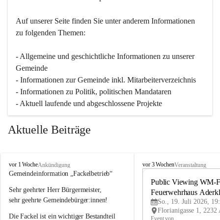
Auf unserer Seite finden Sie un­ter an­de­rem Informationen 
zu folgenden Themen:
- Allgemeine und geschichtliche Informationen zu unserer 
Gemeinde
- Informationen zur Gemeinde inkl. Mitarbeiterverzeichnis
- Informationen zu Politik, politischen Mandataren
- Aktuell laufende und abgeschlossene Projekte
Aktuelle Beiträge
A
A
vor 1 Woche
vor 3 Wochen
Ankündigung
Veranstaltung
d
d
Gemeindeinformation „Fackelbetrieb“
e
e
Public Viewing WM-Fi
Sehr geehrter Herr Bürgermeister,
r
r
Feuerwehrhaus Aderk
k
k
sehr geehrte Gemeindebürger:innen!
So., 19. Juli 2026, 19
l
l
Die Fackel ist ein wichtiger Bestandteil 
a
a
Event von