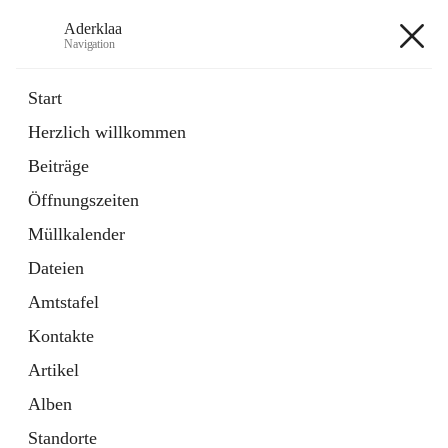
Aderklaa
Navigation
Aderklaa
Start
Herzlich willkommen
Bürgerservice
Beiträge
6 Schnellzugriffe
Öffnungszeiten
Gemeinde
3 Schnellzugriffe
Müllkalender
Dateien
+4
Amtstafel
Kontakte
Artikel
Alben
Hauptadresse
Standorte