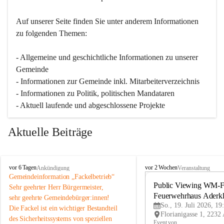
Auf unserer Seite finden Sie un­ter an­de­rem Informationen 
zu folgenden Themen:
- Allgemeine und geschichtliche Informationen zu unserer 
Gemeinde
- Informationen zur Gemeinde inkl. Mitarbeiterverzeichnis
- Informationen zu Politik, politischen Mandataren
- Aktuell laufende und abgeschlossene Projekte
Aktuelle Beiträge
A
A
vor 6 Tagen
vor 2 Wochen
Ankündigung
Veranstaltung
d
d
Gemeindeinformation „Fackelbetrieb“
e
e
Public Viewing WM-Fi
Sehr geehrter Herr Bürgermeister,
r
r
Feuerwehrhaus Aderk
sehr geehrte Gemeindebürger:innen!
k
k
So., 19. Juli 2026, 19
Die Fackel ist ein wichtiger Bestandteil 
l
l
des Sicherheitssystems von speziellen 
a
a
Event von