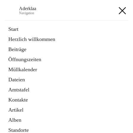
Aderklaa
Navigation
Aderklaa
Start
Herzlich willkommen
Bürgerservice
Beiträge
6 Schnellzugriffe
Öffnungszeiten
Gemeinde
3 Schnellzugriffe
Müllkalender
Dateien
+4
Amtstafel
Kontakte
Artikel
Alben
Hauptadresse
Standorte