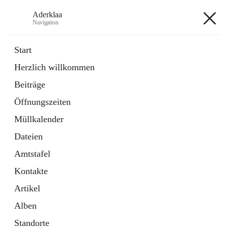
Aderklaa
Navigation
Aderklaa
Start
Herzlich willkommen
Bürgerservice
Beiträge
6 Schnellzugriffe
Öffnungszeiten
Gemeinde
3 Schnellzugriffe
Müllkalender
Dateien
+4
Amtstafel
Kontakte
Artikel
Alben
Hauptadresse
Standorte