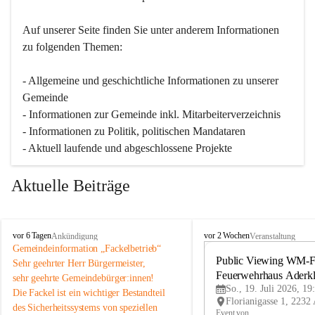
Auf unserer Seite finden Sie un­ter an­de­rem Informationen 
zu folgenden Themen:
- Allgemeine und geschichtliche Informationen zu unserer 
Gemeinde
- Informationen zur Gemeinde inkl. Mitarbeiterverzeichnis
- Informationen zu Politik, politischen Mandataren
- Aktuell laufende und abgeschlossene Projekte
Aktuelle Beiträge
A
A
vor 6 Tagen
vor 2 Wochen
Ankündigung
Veranstaltung
d
d
Gemeindeinformation „Fackelbetrieb“
e
e
Public Viewing WM-Fi
Sehr geehrter Herr Bürgermeister,
r
r
Feuerwehrhaus Aderk
sehr geehrte Gemeindebürger:innen!
k
k
So., 19. Juli 2026, 19
Die Fackel ist ein wichtiger Bestandteil 
l
l
des Sicherheitssystems von speziellen 
a
a
Event von