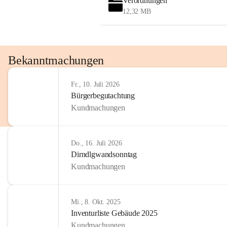
Verordnungen
OMV AustriaExploration & Production 
12,32 MB
GmbH
Protteser Straße 40
2230 Gänserndorf 
Austria
Tel. +43 1 404 40 - 327 15
Bekanntmachungen
Fax +43 1 404 40 - 390 27 
Mailto: 
omv.alarmdienst@kontraktor.at
Fr., 10. Juli 2026
http://www.omv.com
Bürgerbegutachtung
Kundmachungen
Do., 16. Juli 2026
Dirndlgwandsonntag
Kundmachungen
Mi., 8. Okt. 2025
Inventurliste Gebäude 2025
Kundmachungen