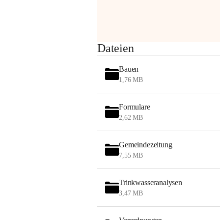
Sehr geehrte Damen und Herren!
Dateien
Die OMV wird im Zuge von 
Bauen
Wartungsarbeiten
1,76 MB
am Montag, 10. August 2026 auf der 
Formulare
Station ADERKLAA Gas abfackeln.
2,62 MB
Es kann zu Geräuschbildung und 
Flammenerscheinungen kommen.
Gemeindezeitung
Mitarbeiter der OMV sind vor Ort und 
7,55 MB
haben alle Sicherheitsvorkehrungen 
getroffen.
Trinkwasseranalysen
Danke für Ihr Verständnis.
3,47 MB
Alarmdienst