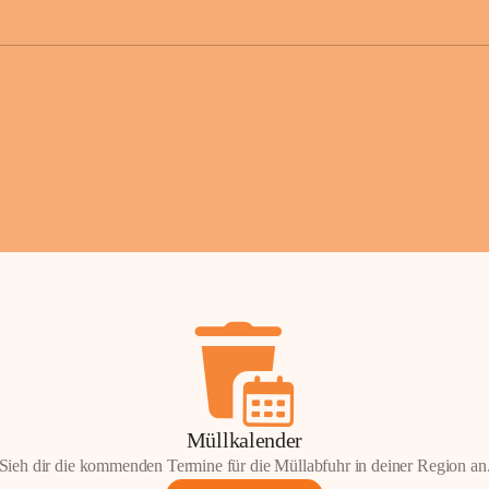
der Gemei
Sollten Sie
erhalten od
Mail tatsä
stammt, kon
Gemeindeam
für Sie.
Vielen Dan
Ihre Mithil
Bernhard 
Bürgermeis
Müllkalender
Sieh dir die kommenden Termine für die Müllabfuhr in deiner Region an