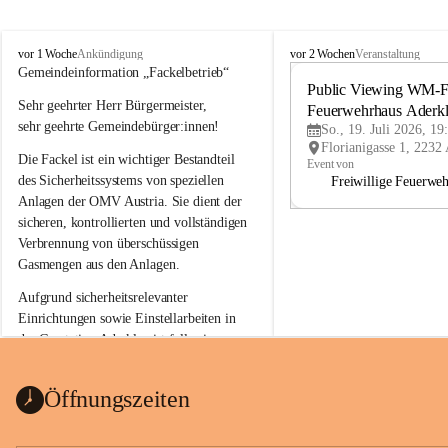
A
A
vor 1 Woche
vor 2 Wochen
Ankündigung
Veranstaltung
d
d
Gemeindeinformation „Fackelbetrieb“
e
e
Public Viewing WM-Fi
Sehr geehrter Herr Bürgermeister,
r
r
Feuerwehrhaus Aderk
k
k
sehr geehrte Gemeindebürger:innen!
So., 19. Juli 2026, 19
l
l
Die Fackel ist ein wichtiger Bestandteil 
a
a
Event von
a
a
des Sicherheitssystems von speziellen 
Freiwillige Feuerwe
Anlagen der OMV Austria. Sie dient der 
sicheren, kontrollierten und vollständigen 
Verbrennung von überschüssigen 
Gasmengen aus den Anlagen.
Aufgrund sicherheitsrelevanter 
Einrichtungen sowie Einstellarbeiten in 
der Gasstation Aderklaa ist fallweise 
sichtbarerer Flammenschein an der 
Fackelanlage zu beobachten. In den 
Öffnungszeiten
kommenden Tagen und Wochen wird 
diese gut kontrollierte Flamme sichtbar 
sein.