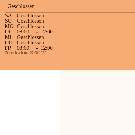
Geschlossen
Die OMV Austria ist bemüht, für die 
SA
Geschlossen
Bevölkerung ungewohnte, jedoch 
SO
Geschlossen
technisch notwendige Betriebszustände so 
MO
Geschlossen
kurz wie möglich zu halten.
DI
08:00
-
12:00
MI
Geschlossen
Wir bitten daher die umliegende 
DO
Geschlossen
Bevölkerung um Verständnis.
FR
08:00
-
12:00
Zuletzt bearbeitet: 27.08.2025
Glück Auf!
OMV Austria Exploration & Production 
GmbH
Anrainerservice
0800 240140
E-Mail: 
anrainer-service@omv.com
Bei Fragen, Anliegen oder Beschwerden.