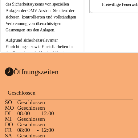
a
a
des Sicherheitssystems von speziellen 
Freiwillige Feuerwe
Anlagen der OMV Austria. Sie dient der 
sicheren, kontrollierten und vollständigen 
Verbrennung von überschüssigen 
Gasmengen aus den Anlagen.
Aufgrund sicherheitsrelevanter 
Einrichtungen sowie Einstellarbeiten in 
der Gasstation Aderklaa ist fallweise 
sichtbarerer Flammenschein an der 
Fackelanlage zu beobachten. In den 
Öffnungszeiten
kommenden Tagen und Wochen wird 
diese gut kontrollierte Flamme sichtbar 
sein.
Geschlossen
Die OMV Austria ist bemüht, für die 
SO
Geschlossen
Bevölkerung ungewohnte, jedoch 
MO
Geschlossen
technisch notwendige Betriebszustände so 
DI
08:00
-
12:00
kurz wie möglich zu halten.
MI
Geschlossen
DO
Geschlossen
Wir bitten daher die umliegende 
FR
08:00
-
12:00
Bevölkerung um Verständnis.
SA
Geschlossen