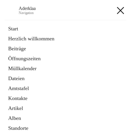
Aderklaa
Navigation
Aderklaa
Start
Herzlich willkommen
Bürgerservice
Beiträge
6 Schnellzugriffe
Öffnungszeiten
Gemeinde
3 Schnellzugriffe
Müllkalender
Dateien
+4
Amtstafel
Kontakte
Artikel
Alben
Hauptadresse
Standorte