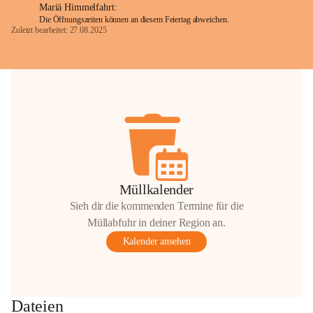
Mariä Himmelfahrt:
Die Öffnungszeiten können an diesem Feiertag abweichen.
Zuletzt bearbeitet: 27.08.2025
Glück Auf!
OMV Austria Exploration & Production 
GmbH
Anrainerservice
0800 240140
E-Mail: 
anrainer-service@omv.com
Bei Fragen, Anliegen oder Beschwerden.
Müllkalender
Sieh dir die kommenden Termine für die
Müllabfuhr in deiner Region an.
Kalender ansehen
Sehr geehrte Damen und Herren!
Die OMV wird im Zuge von 
Dateien
Wartungsarbeiten