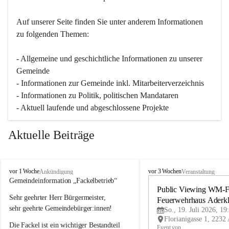
Auf unserer Seite finden Sie un­ter an­de­rem Informationen 
zu folgenden Themen:
- Allgemeine und geschichtliche Informationen zu unserer 
Gemeinde
- Informationen zur Gemeinde inkl. Mitarbeiterverzeichnis
- Informationen zu Politik, politischen Mandataren
- Aktuell laufende und abgeschlossene Projekte
Aktuelle Beiträge
A
A
vor 1 Woche
vor 3 Wochen
Ankündigung
Veranstaltung
d
d
Gemeindeinformation „Fackelbetrieb“
e
e
Public Viewing WM-Fi
Sehr geehrter Herr Bürgermeister,
r
r
Feuerwehrhaus Aderk
k
k
sehr geehrte Gemeindebürger:innen!
So., 19. Juli 2026, 19
l
l
Die Fackel ist ein wichtiger Bestandteil 
a
a
Event von