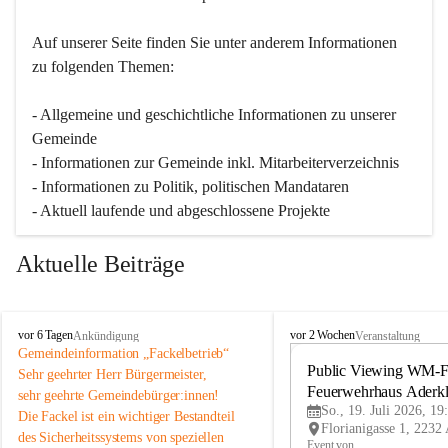
Auf unserer Seite finden Sie un­ter an­de­rem Informationen 
zu folgenden Themen:
- Allgemeine und geschichtliche Informationen zu unserer 
Gemeinde
- Informationen zur Gemeinde inkl. Mitarbeiterverzeichnis
- Informationen zu Politik, politischen Mandataren
- Aktuell laufende und abgeschlossene Projekte
Aktuelle Beiträge
A
A
vor 6 Tagen
vor 2 Wochen
Ankündigung
Veranstaltung
d
d
Gemeindeinformation „Fackelbetrieb“
e
e
Public Viewing WM-Fi
Sehr geehrter Herr Bürgermeister,
r
r
Feuerwehrhaus Aderk
sehr geehrte Gemeindebürger:innen!
k
k
So., 19. Juli 2026, 19
Die Fackel ist ein wichtiger Bestandteil 
l
l
des Sicherheitssystems von speziellen 
a
a
Event von