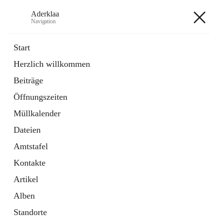
Aderklaa
Navigation
Aderklaa
Start
Herzlich willkommen
Bürgerservice
Beiträge
6 Schnellzugriffe
Öffnungszeiten
Gemeinde
3 Schnellzugriffe
Müllkalender
Dateien
+4
Amtstafel
Kontakte
Artikel
Alben
Hauptadresse
Standorte