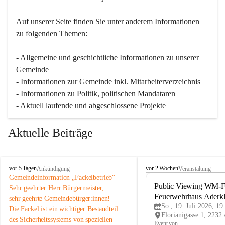
Auf unserer Seite finden Sie un­ter an­de­rem Informationen 
zu folgenden Themen:
- Allgemeine und geschichtliche Informationen zu unserer 
Gemeinde
- Informationen zur Gemeinde inkl. Mitarbeiterverzeichnis
- Informationen zu Politik, politischen Mandataren
- Aktuell laufende und abgeschlossene Projekte
Aktuelle Beiträge
A
A
vor 5 Tagen
vor 2 Wochen
Ankündigung
Veranstaltung
d
d
Gemeindeinformation „Fackelbetrieb“
e
e
Public Viewing WM-Fi
Sehr geehrter Herr Bürgermeister,
r
r
Feuerwehrhaus Aderk
sehr geehrte Gemeindebürger:innen!
k
k
So., 19. Juli 2026, 19
Die Fackel ist ein wichtiger Bestandteil 
l
l
des Sicherheitssystems von speziellen 
a
a
Event von