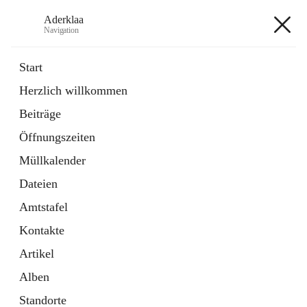
Aderklaa
Navigation
Aderklaa
Start
Herzlich willkommen
Bürgerservice
Beiträge
6 Schnellzugriffe
Öffnungszeiten
Gemeinde
3 Schnellzugriffe
Müllkalender
Dateien
+4
Amtstafel
Kontakte
Artikel
Alben
Hauptadresse
Standorte