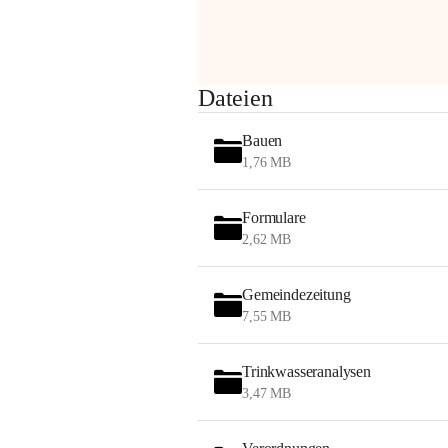
am Montag, 10. August 2026 auf der 
Station ADERKLAA Gas abfackeln.
Es kann zu Geräuschbildung und 
Dateien
Flammenerscheinungen kommen.
Mitarbeiter der OMV sind vor Ort und 
Bauen
haben alle Sicherheitsvorkehrungen 
1,76 MB
getroffen.
Danke für Ihr Verständnis.
Formulare
Alarmdienst
2,62 MB
OMV AustriaExploration & Production 
GmbH
Gemeindezeitung
Protteser Straße 40
7,55 MB
2230 Gänserndorf 
Austria
Tel. +43 1 404 40 - 327 15
Trinkwasseranalysen
Fax +43 1 404 40 - 390 27 
3,47 MB
Mailto: 
omv.alarmdienst@kontraktor.at
http://www.omv.com