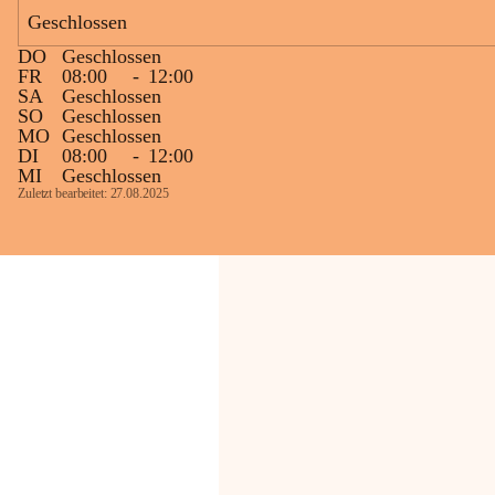
Bevölkerung ungewohnte, jedoch 
Geschlossen
technisch notwendige Betriebszustände so 
kurz wie möglich zu halten.
DO
Geschlossen
Wir bitten daher die umliegende 
FR
08:00
-
12:00
SA
Geschlossen
Bevölkerung um Verständnis.
SO
Geschlossen
MO
Geschlossen
Glück Auf!
DI
08:00
-
12:00
OMV Austria Exploration & Production 
MI
Geschlossen
GmbH
Zuletzt bearbeitet: 27.08.2025
Anrainerservice
0800 240140
E-Mail: 
anrainer-service@omv.com
Bei Fragen, Anliegen oder Beschwerden.
Sehr geehrte Damen und Herren!
Die OMV wird im Zuge von 
Wartungsarbeiten