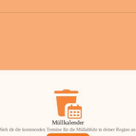
der Gemei
Sollten Sie
erhalten od
Mail tatsä
stammt, kon
Gemeindeam
für Sie.
Vielen Dan
Ihre Mithil
Bernhard 
Bürgermeis
Müllkalender
Sieh dir die kommenden Termine für die Müllabfuhr in deiner Region an