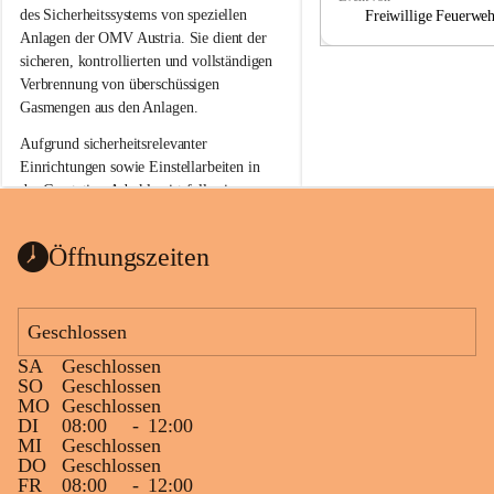
a
a
des Sicherheitssystems von speziellen 
Freiwillige Feuerwe
Anlagen der OMV Austria. Sie dient der 
sicheren, kontrollierten und vollständigen 
Verbrennung von überschüssigen 
Gasmengen aus den Anlagen.
Aufgrund sicherheitsrelevanter 
Einrichtungen sowie Einstellarbeiten in 
der Gasstation Aderklaa ist fallweise 
sichtbarerer Flammenschein an der 
Fackelanlage zu beobachten. In den 
Öffnungszeiten
kommenden Tagen und Wochen wird 
diese gut kontrollierte Flamme sichtbar 
sein.
Geschlossen
Die OMV Austria ist bemüht, für die 
SA
Geschlossen
Bevölkerung ungewohnte, jedoch 
SO
Geschlossen
technisch notwendige Betriebszustände so 
MO
Geschlossen
kurz wie möglich zu halten.
DI
08:00
-
12:00
MI
Geschlossen
Wir bitten daher die umliegende 
DO
Geschlossen
Bevölkerung um Verständnis.
FR
08:00
-
12:00