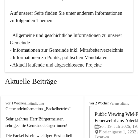
Auf unserer Seite finden Sie un­ter an­de­rem Informationen 
zu folgenden Themen:
- Allgemeine und geschichtliche Informationen zu unserer 
Gemeinde
- Informationen zur Gemeinde inkl. Mitarbeiterverzeichnis
- Informationen zu Politik, politischen Mandataren
- Aktuell laufende und abgeschlossene Projekte
Aktuelle Beiträge
A
A
vor 1 Woche
vor 2 Wochen
Ankündigung
Veranstaltung
d
d
Gemeindeinformation „Fackelbetrieb“
e
e
Public Viewing WM-Fi
Sehr geehrter Herr Bürgermeister,
r
r
Feuerwehrhaus Aderk
k
k
sehr geehrte Gemeindebürger:innen!
So., 19. Juli 2026, 19
l
l
Die Fackel ist ein wichtiger Bestandteil 
a
a
Event von