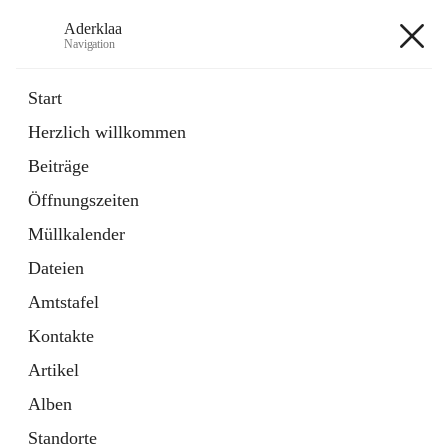
Aderklaa
Navigation
Aderklaa
Start
Herzlich willkommen
Bürgerservice
Beiträge
6 Schnellzugriffe
Öffnungszeiten
Gemeinde
3 Schnellzugriffe
Müllkalender
Dateien
+4
Amtstafel
Kontakte
Artikel
Alben
Hauptadresse
Standorte