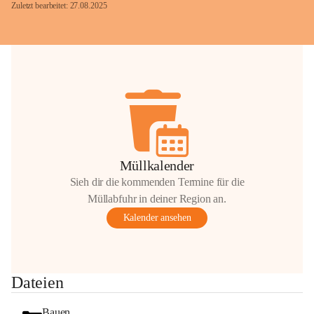
Zuletzt bearbeitet: 27.08.2025
Glück Auf!
OMV Austria Exploration & Production 
GmbH
Anrainerservice
0800 240140
E-Mail: 
anrainer-service@omv.com
Müllkalender
Bei Fragen, Anliegen oder Beschwerden.
Sieh dir die kommenden Termine für die
Müllabfuhr in deiner Region an.
Kalender ansehen
Sehr geehrte Damen und Herren!
Dateien
Die OMV wird im Zuge von 
Wartungsarbeiten
Bauen