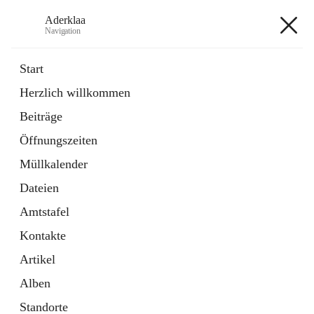
Aderklaa
Navigation
Aderklaa
Start
Herzlich willkommen
Bürgerservice
Beiträge
6 Schnellzugriffe
Öffnungszeiten
Gemeinde
3 Schnellzugriffe
Müllkalender
Dateien
+4
Amtstafel
Kontakte
Artikel
Alben
Hauptadresse
Standorte