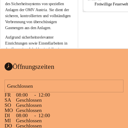
a
a
des Sicherheitssystems von speziellen 
Freiwillige Feuerwe
Anlagen der OMV Austria. Sie dient der 
sicheren, kontrollierten und vollständigen 
Verbrennung von überschüssigen 
Gasmengen aus den Anlagen.
Aufgrund sicherheitsrelevanter 
Einrichtungen sowie Einstellarbeiten in 
der Gasstation Aderklaa ist fallweise 
sichtbarerer Flammenschein an der 
Fackelanlage zu beobachten. In den 
Öffnungszeiten
kommenden Tagen und Wochen wird 
diese gut kontrollierte Flamme sichtbar 
sein.
Geschlossen
Die OMV Austria ist bemüht, für die 
FR
08:00
-
12:00
Bevölkerung ungewohnte, jedoch 
SA
Geschlossen
technisch notwendige Betriebszustände so 
SO
Geschlossen
kurz wie möglich zu halten.
MO
Geschlossen
DI
08:00
-
12:00
Wir bitten daher die umliegende 
MI
Geschlossen
Bevölkerung um Verständnis.
DO
Geschlossen