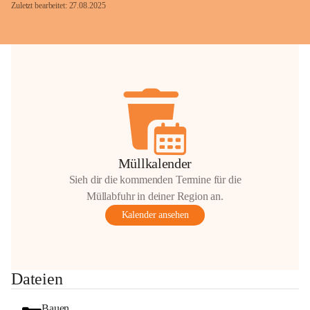
Zuletzt bearbeitet: 27.08.2025
Glück Auf!
OMV Austria Exploration & Production 
GmbH
Anrainerservice
0800 240140
E-Mail: 
anrainer-service@omv.com
Müllkalender
Bei Fragen, Anliegen oder Beschwerden.
Sieh dir die kommenden Termine für die
Müllabfuhr in deiner Region an.
Kalender ansehen
Sehr geehrte Damen und Herren!
Dateien
Die OMV wird im Zuge von 
Wartungsarbeiten
Bauen