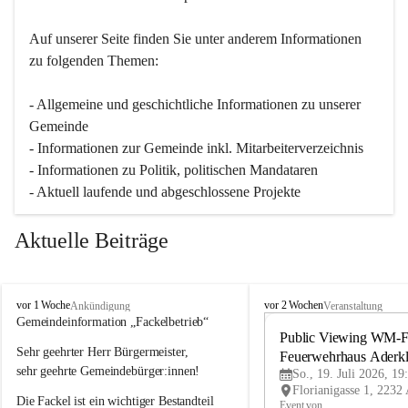
Auf unserer Seite finden Sie un­ter an­de­rem Informationen 
zu folgenden Themen:
- Allgemeine und geschichtliche Informationen zu unserer 
Gemeinde
- Informationen zur Gemeinde inkl. Mitarbeiterverzeichnis
- Informationen zu Politik, politischen Mandataren
- Aktuell laufende und abgeschlossene Projekte
Aktuelle Beiträge
A
A
vor 1 Woche
vor 2 Wochen
Ankündigung
Veranstaltung
d
d
Gemeindeinformation „Fackelbetrieb“
e
e
Public Viewing WM-Fi
Sehr geehrter Herr Bürgermeister,
r
r
Feuerwehrhaus Aderk
k
k
sehr geehrte Gemeindebürger:innen!
So., 19. Juli 2026, 19
l
l
Die Fackel ist ein wichtiger Bestandteil 
a
a
Event von