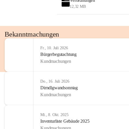
Verordnungen
OMV AustriaExploration & Production 
12,32 MB
GmbH
Protteser Straße 40
2230 Gänserndorf 
Austria
Tel. +43 1 404 40 - 327 15
Bekanntmachungen
Fax +43 1 404 40 - 390 27 
Mailto: 
omv.alarmdienst@kontraktor.at
Fr., 10. Juli 2026
http://www.omv.com
Bürgerbegutachtung
Kundmachungen
Do., 16. Juli 2026
Dirndlgwandsonntag
Kundmachungen
Mi., 8. Okt. 2025
Inventurliste Gebäude 2025
Kundmachungen