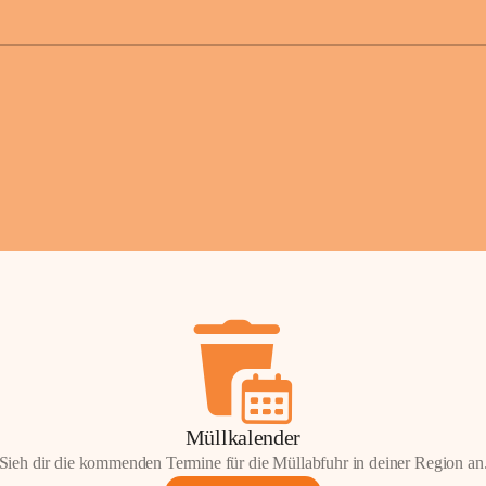
der Gemei
Sollten Sie
erhalten od
Mail tatsä
stammt, kon
Gemeindeam
für Sie.
Vielen Dan
Ihre Mithil
Bernhard 
Bürgermeis
Müllkalender
Sieh dir die kommenden Termine für die Müllabfuhr in deiner Region an