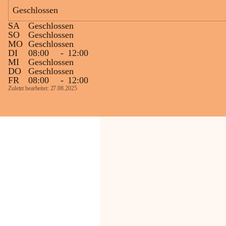
Geschlossen
Die OMV Austria ist bemüht, für die 
SA
Geschlossen
Bevölkerung ungewohnte, jedoch 
SO
Geschlossen
technisch notwendige Betriebszustände so 
MO
Geschlossen
kurz wie möglich zu halten.
DI
08:00
-
12:00
MI
Geschlossen
Wir bitten daher die umliegende 
DO
Geschlossen
Bevölkerung um Verständnis.
FR
08:00
-
12:00
Zuletzt bearbeitet: 27.08.2025
Glück Auf!
OMV Austria Exploration & Production 
GmbH
Anrainerservice
0800 240140
E-Mail: 
anrainer-service@omv.com
Bei Fragen, Anliegen oder Beschwerden.