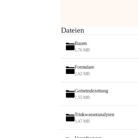
Sehr geehrte Damen und Herren!
Dateien
Die OMV wird im Zuge von 
Bauen
Wartungsarbeiten
1,76 MB
am Montag, 10. August 2026 auf der 
Formulare
Station ADERKLAA Gas abfackeln.
2,62 MB
Es kann zu Geräuschbildung und 
Flammenerscheinungen kommen.
Gemeindezeitung
Mitarbeiter der OMV sind vor Ort und 
7,55 MB
haben alle Sicherheitsvorkehrungen 
getroffen.
Trinkwasseranalysen
Danke für Ihr Verständnis.
3,47 MB
Alarmdienst