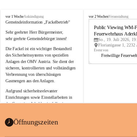
A
A
vor 1 Woche
vor 2 Wochen
Ankündigung
Veranstaltung
d
d
Gemeindeinformation „Fackelbetrieb“
e
e
Public Viewing WM-Fi
Sehr geehrter Herr Bürgermeister,
r
r
Feuerwehrhaus Aderk
k
k
sehr geehrte Gemeindebürger:innen!
So., 19. Juli 2026, 19
l
l
Die Fackel ist ein wichtiger Bestandteil 
a
a
Event von
a
a
des Sicherheitssystems von speziellen 
Freiwillige Feuerwe
Anlagen der OMV Austria. Sie dient der 
sicheren, kontrollierten und vollständigen 
Verbrennung von überschüssigen 
Gasmengen aus den Anlagen.
Aufgrund sicherheitsrelevanter 
Einrichtungen sowie Einstellarbeiten in 
der Gasstation Aderklaa ist fallweise 
sichtbarerer Flammenschein an der 
Fackelanlage zu beobachten. In den 
Öffnungszeiten
kommenden Tagen und Wochen wird 
diese gut kontrollierte Flamme sichtbar 
sein.