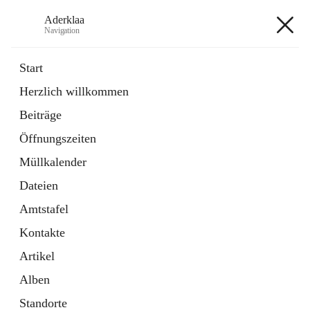
Aderklaa
Navigation
Aderklaa
Start
Herzlich willkommen
Bürgerservice
Beiträge
6 Schnellzugriffe
Öffnungszeiten
Gemeinde
3 Schnellzugriffe
Müllkalender
Dateien
+4
Amtstafel
Kontakte
Artikel
Alben
Hauptadresse
Standorte