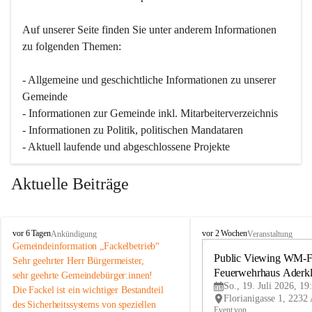
Auf unserer Seite finden Sie un­ter an­de­rem Informationen 
zu folgenden Themen:
- Allgemeine und geschichtliche Informationen zu unserer 
Gemeinde
- Informationen zur Gemeinde inkl. Mitarbeiterverzeichnis
- Informationen zu Politik, politischen Mandataren
- Aktuell laufende und abgeschlossene Projekte
Aktuelle Beiträge
A
A
vor 6 Tagen
vor 2 Wochen
Ankündigung
Veranstaltung
d
d
Gemeindeinformation „Fackelbetrieb“
e
e
Public Viewing WM-Fi
Sehr geehrter Herr Bürgermeister,
r
r
Feuerwehrhaus Aderk
sehr geehrte Gemeindebürger:innen!
k
k
So., 19. Juli 2026, 19
Die Fackel ist ein wichtiger Bestandteil 
l
l
des Sicherheitssystems von speziellen 
a
a
Event von