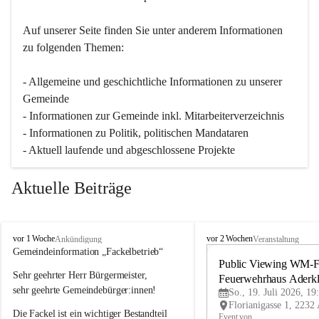
Auf unserer Seite finden Sie un­ter an­de­rem Informationen 
zu folgenden Themen:
- Allgemeine und geschichtliche Informationen zu unserer 
Gemeinde
- Informationen zur Gemeinde inkl. Mitarbeiterverzeichnis
- Informationen zu Politik, politischen Mandataren
- Aktuell laufende und abgeschlossene Projekte
Aktuelle Beiträge
A
A
vor 1 Woche
vor 2 Wochen
Ankündigung
Veranstaltung
d
d
Gemeindeinformation „Fackelbetrieb“
e
e
Public Viewing WM-Fi
Sehr geehrter Herr Bürgermeister,
r
r
Feuerwehrhaus Aderk
k
k
sehr geehrte Gemeindebürger:innen!
So., 19. Juli 2026, 19
l
l
Die Fackel ist ein wichtiger Bestandteil 
a
a
Event von