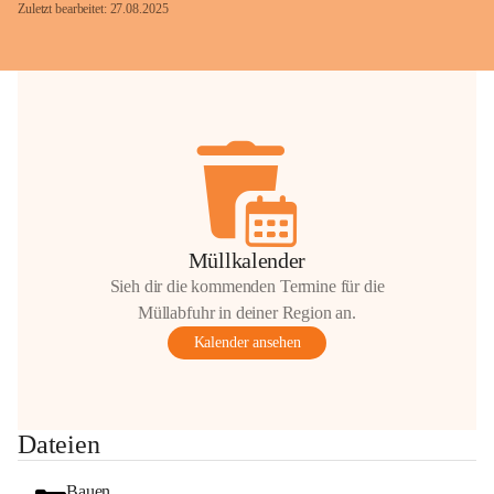
Zuletzt bearbeitet: 27.08.2025
Glück Auf!
OMV Austria Exploration & Production 
GmbH
Anrainerservice
0800 240140
E-Mail: 
anrainer-service@omv.com
Müllkalender
Bei Fragen, Anliegen oder Beschwerden.
Sieh dir die kommenden Termine für die
Müllabfuhr in deiner Region an.
Kalender ansehen
Sehr geehrte Damen und Herren!
Dateien
Die OMV wird im Zuge von 
Wartungsarbeiten
Bauen