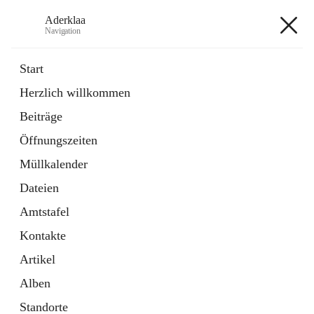
Aderklaa
Navigation
Aderklaa
Start
Herzlich willkommen
Bürgerservice
Beiträge
6 Schnellzugriffe
Öffnungszeiten
Gemeinde
3 Schnellzugriffe
Müllkalender
Dateien
+4
Amtstafel
Kontakte
Artikel
Alben
Hauptadresse
Standorte