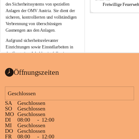
a
a
des Sicherheitssystems von speziellen 
Freiwillige Feuerwe
Anlagen der OMV Austria. Sie dient der 
sicheren, kontrollierten und vollständigen 
Verbrennung von überschüssigen 
Gasmengen aus den Anlagen.
Aufgrund sicherheitsrelevanter 
Einrichtungen sowie Einstellarbeiten in 
der Gasstation Aderklaa ist fallweise 
sichtbarerer Flammenschein an der 
Fackelanlage zu beobachten. In den 
Öffnungszeiten
kommenden Tagen und Wochen wird 
diese gut kontrollierte Flamme sichtbar 
sein.
Geschlossen
Die OMV Austria ist bemüht, für die 
SA
Geschlossen
Bevölkerung ungewohnte, jedoch 
SO
Geschlossen
technisch notwendige Betriebszustände so 
MO
Geschlossen
kurz wie möglich zu halten.
DI
08:00
-
12:00
MI
Geschlossen
Wir bitten daher die umliegende 
DO
Geschlossen
Bevölkerung um Verständnis.
FR
08:00
-
12:00