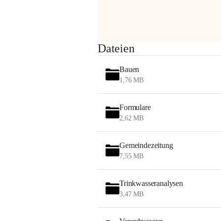
Sehr geehrte Damen und Herren!
Dateien
Die OMV wird im Zuge von 
Bauen
Wartungsarbeiten
1,76 MB
am Montag, 10. August 2026 auf der 
Formulare
Station ADERKLAA Gas abfackeln.
2,62 MB
Es kann zu Geräuschbildung und 
Flammenerscheinungen kommen.
Gemeindezeitung
Mitarbeiter der OMV sind vor Ort und 
7,55 MB
haben alle Sicherheitsvorkehrungen 
getroffen.
Trinkwasseranalysen
Danke für Ihr Verständnis.
3,47 MB
Alarmdienst