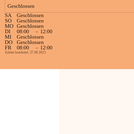
Geschlossen
Die OMV Austria ist bemüht, für die 
SA
Geschlossen
Bevölkerung ungewohnte, jedoch 
SO
Geschlossen
technisch notwendige Betriebszustände so 
MO
Geschlossen
kurz wie möglich zu halten.
DI
08:00
-
12:00
MI
Geschlossen
Wir bitten daher die umliegende 
DO
Geschlossen
Bevölkerung um Verständnis.
FR
08:00
-
12:00
Zuletzt bearbeitet: 27.08.2025
Glück Auf!
OMV Austria Exploration & Production 
GmbH
Anrainerservice
0800 240140
E-Mail: 
anrainer-service@omv.com
Bei Fragen, Anliegen oder Beschwerden.