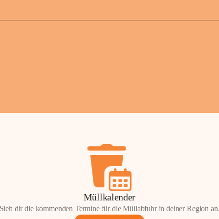
der Gemei
Sollten Sie
erhalten od
Mail tatsä
stammt, kon
Gemeindeam
für Sie.
Vielen Dan
Ihre Mithil
Bernhard 
Bürgermeis
Müllkalender
Sieh dir die kommenden Termine für die Müllabfuhr in deiner Region an