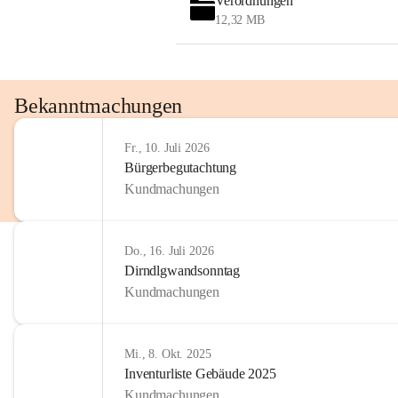
Verordnungen
OMV AustriaExploration & Production 
12,32 MB
GmbH
Protteser Straße 40
2230 Gänserndorf 
Austria
Tel. +43 1 404 40 - 327 15
Bekanntmachungen
Fax +43 1 404 40 - 390 27 
Mailto: 
omv.alarmdienst@kontraktor.at
Fr., 10. Juli 2026
http://www.omv.com
Bürgerbegutachtung
Kundmachungen
Do., 16. Juli 2026
Dirndlgwandsonntag
Kundmachungen
Mi., 8. Okt. 2025
Inventurliste Gebäude 2025
Kundmachungen