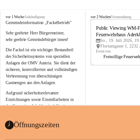
A
A
vor 1 Woche
vor 2 Wochen
Ankündigung
Veranstaltung
d
d
Gemeindeinformation „Fackelbetrieb“
e
e
Public Viewing WM-Fi
Sehr geehrter Herr Bürgermeister,
r
r
Feuerwehrhaus Aderk
k
k
sehr geehrte Gemeindebürger:innen!
So., 19. Juli 2026, 19
l
l
Die Fackel ist ein wichtiger Bestandteil 
a
a
Event von
a
a
des Sicherheitssystems von speziellen 
Freiwillige Feuerwe
Anlagen der OMV Austria. Sie dient der 
sicheren, kontrollierten und vollständigen 
Verbrennung von überschüssigen 
Gasmengen aus den Anlagen.
Aufgrund sicherheitsrelevanter 
Einrichtungen sowie Einstellarbeiten in 
der Gasstation Aderklaa ist fallweise 
sichtbarerer Flammenschein an der 
Fackelanlage zu beobachten. In den 
Öffnungszeiten
kommenden Tagen und Wochen wird 
diese gut kontrollierte Flamme sichtbar 
sein.