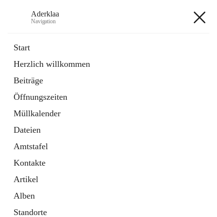
Aderklaa
Navigation
Aderklaa
Start
Herzlich willkommen
Bürgerservice
Beiträge
6 Schnellzugriffe
Öffnungszeiten
Gemeinde
3 Schnellzugriffe
Müllkalender
Dateien
+4
Amtstafel
Kontakte
Artikel
Alben
Hauptadresse
Standorte