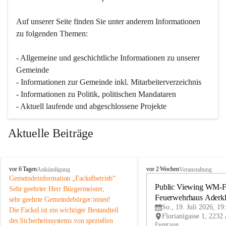
Auf unserer Seite finden Sie un­ter an­de­rem Informationen 
zu folgenden Themen:
- Allgemeine und geschichtliche Informationen zu unserer 
Gemeinde
- Informationen zur Gemeinde inkl. Mitarbeiterverzeichnis
- Informationen zu Politik, politischen Mandataren
- Aktuell laufende und abgeschlossene Projekte
Aktuelle Beiträge
A
A
vor 6 Tagen
vor 2 Wochen
Ankündigung
Veranstaltung
d
d
Gemeindeinformation „Fackelbetrieb“
e
e
Public Viewing WM-Fi
Sehr geehrter Herr Bürgermeister,
r
r
Feuerwehrhaus Aderk
sehr geehrte Gemeindebürger:innen!
k
k
So., 19. Juli 2026, 19
Die Fackel ist ein wichtiger Bestandteil 
l
l
des Sicherheitssystems von speziellen 
a
a
Event von