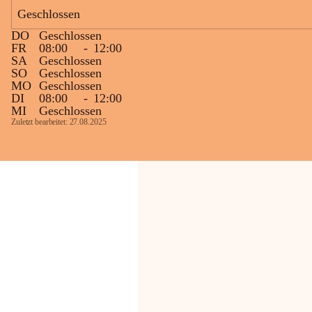
Bevölkerung ungewohnte, jedoch 
Geschlossen
technisch notwendige Betriebszustände so 
kurz wie möglich zu halten.
DO
Geschlossen
Wir bitten daher die umliegende 
FR
08:00
-
12:00
SA
Geschlossen
Bevölkerung um Verständnis.
SO
Geschlossen
MO
Geschlossen
Glück Auf!
DI
08:00
-
12:00
OMV Austria Exploration & Production 
MI
Geschlossen
GmbH
Zuletzt bearbeitet: 27.08.2025
Anrainerservice
0800 240140
E-Mail: 
anrainer-service@omv.com
Bei Fragen, Anliegen oder Beschwerden.
Sehr geehrte Damen und Herren!
Die OMV wird im Zuge von 
Wartungsarbeiten