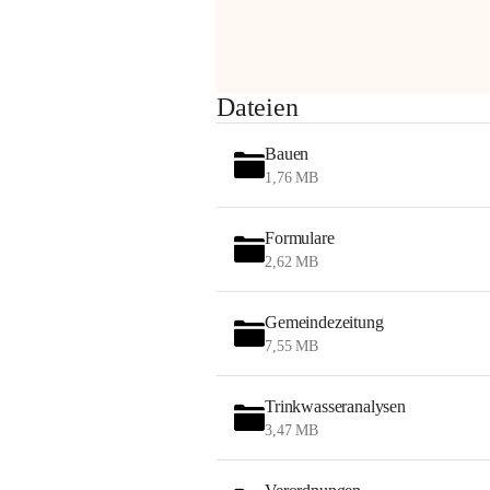
am Montag, 10. August 2026 auf der 
Station ADERKLAA Gas abfackeln.
Es kann zu Geräuschbildung und 
Dateien
Flammenerscheinungen kommen.
Mitarbeiter der OMV sind vor Ort und 
Bauen
haben alle Sicherheitsvorkehrungen 
1,76 MB
getroffen.
Danke für Ihr Verständnis.
Formulare
Alarmdienst
2,62 MB
OMV AustriaExploration & Production 
GmbH
Gemeindezeitung
Protteser Straße 40
7,55 MB
2230 Gänserndorf 
Austria
Tel. +43 1 404 40 - 327 15
Trinkwasseranalysen
Fax +43 1 404 40 - 390 27 
3,47 MB
Mailto: 
omv.alarmdienst@kontraktor.at
http://www.omv.com