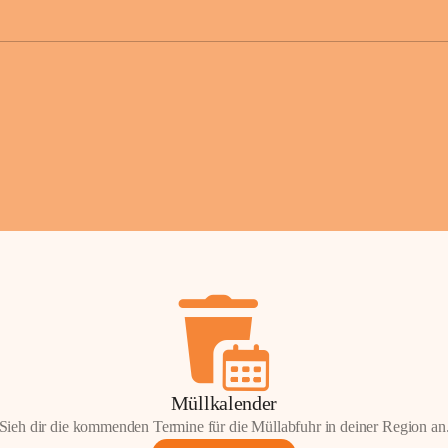
der Gemei
Sollten Sie
erhalten od
Mail tatsä
stammt, kon
Gemeindeam
für Sie.
Vielen Dan
Ihre Mithil
Bernhard 
Bürgermeis
Müllkalender
Sieh dir die kommenden Termine für die Müllabfuhr in deiner Region an