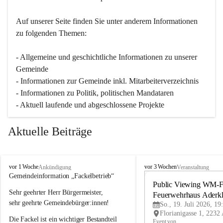
Auf unserer Seite finden Sie un­ter an­de­rem Informationen 
zu folgenden Themen:
- Allgemeine und geschichtliche Informationen zu unserer 
Gemeinde
- Informationen zur Gemeinde inkl. Mitarbeiterverzeichnis
- Informationen zu Politik, politischen Mandataren
- Aktuell laufende und abgeschlossene Projekte
Aktuelle Beiträge
A
A
vor 1 Woche
vor 3 Wochen
Ankündigung
Veranstaltung
d
d
Gemeindeinformation „Fackelbetrieb“
e
e
Public Viewing WM-Fi
Sehr geehrter Herr Bürgermeister,
r
r
Feuerwehrhaus Aderk
k
k
sehr geehrte Gemeindebürger:innen!
So., 19. Juli 2026, 19
l
l
Die Fackel ist ein wichtiger Bestandteil 
a
a
Event von