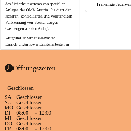
a
a
des Sicherheitssystems von speziellen 
Freiwillige Feuerwe
Anlagen der OMV Austria. Sie dient der 
sicheren, kontrollierten und vollständigen 
Verbrennung von überschüssigen 
Gasmengen aus den Anlagen.
Aufgrund sicherheitsrelevanter 
Einrichtungen sowie Einstellarbeiten in 
der Gasstation Aderklaa ist fallweise 
sichtbarerer Flammenschein an der 
Fackelanlage zu beobachten. In den 
Öffnungszeiten
kommenden Tagen und Wochen wird 
diese gut kontrollierte Flamme sichtbar 
sein.
Geschlossen
Die OMV Austria ist bemüht, für die 
SA
Geschlossen
Bevölkerung ungewohnte, jedoch 
SO
Geschlossen
technisch notwendige Betriebszustände so 
MO
Geschlossen
kurz wie möglich zu halten.
DI
08:00
-
12:00
MI
Geschlossen
Wir bitten daher die umliegende 
DO
Geschlossen
Bevölkerung um Verständnis.
FR
08:00
-
12:00