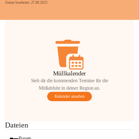
Zuletzt bearbeitet: 27.08.2025
Glück Auf!
OMV Austria Exploration & Production 
GmbH
Anrainerservice
0800 240140
E-Mail: 
anrainer-service@omv.com
Müllkalender
Bei Fragen, Anliegen oder Beschwerden.
Sieh dir die kommenden Termine für die
Müllabfuhr in deiner Region an.
Kalender ansehen
Sehr geehrte Damen und Herren!
Dateien
Die OMV wird im Zuge von 
Wartungsarbeiten
Bauen