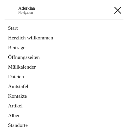
Aderklaa
Navigation
Aderklaa
Start
Herzlich willkommen
Bürgerservice
Beiträge
6 Schnellzugriffe
Öffnungszeiten
Gemeinde
3 Schnellzugriffe
Müllkalender
Dateien
+4
Amtstafel
Kontakte
Artikel
Alben
Hauptadresse
Standorte