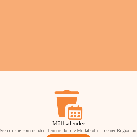
der Gemei
Sollten Sie
erhalten od
Mail tatsä
stammt, kon
Gemeindeam
für Sie.
Vielen Dan
Ihre Mithil
Bernhard 
Bürgermeis
Müllkalender
Sieh dir die kommenden Termine für die Müllabfuhr in deiner Region an