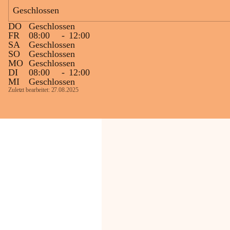
Bevölkerung ungewohnte, jedoch 
Geschlossen
technisch notwendige Betriebszustände so 
kurz wie möglich zu halten.
DO
Geschlossen
Wir bitten daher die umliegende 
FR
08:00
-
12:00
SA
Geschlossen
Bevölkerung um Verständnis.
SO
Geschlossen
MO
Geschlossen
Glück Auf!
DI
08:00
-
12:00
OMV Austria Exploration & Production 
MI
Geschlossen
GmbH
Zuletzt bearbeitet: 27.08.2025
Anrainerservice
0800 240140
E-Mail: 
anrainer-service@omv.com
Bei Fragen, Anliegen oder Beschwerden.
Sehr geehrte Damen und Herren!
Die OMV wird im Zuge von 
Wartungsarbeiten