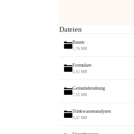
am Montag, 10. August 2026 auf der 
Station ADERKLAA Gas abfackeln.
Es kann zu Geräuschbildung und 
Dateien
Flammenerscheinungen kommen.
Mitarbeiter der OMV sind vor Ort und 
Bauen
haben alle Sicherheitsvorkehrungen 
1,76 MB
getroffen.
Danke für Ihr Verständnis.
Formulare
Alarmdienst
2,62 MB
OMV AustriaExploration & Production 
GmbH
Gemeindezeitung
Protteser Straße 40
7,55 MB
2230 Gänserndorf 
Austria
Tel. +43 1 404 40 - 327 15
Trinkwasseranalysen
Fax +43 1 404 40 - 390 27 
3,47 MB
Mailto: 
omv.alarmdienst@kontraktor.at
http://www.omv.com