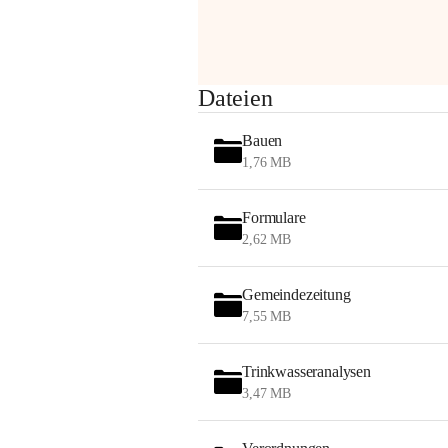
Sehr geehrte Damen und Herren!
Dateien
Die OMV wird im Zuge von 
Bauen
Wartungsarbeiten
1,76 MB
am Montag, 10. August 2026 auf der 
Formulare
Station ADERKLAA Gas abfackeln.
2,62 MB
Es kann zu Geräuschbildung und 
Flammenerscheinungen kommen.
Gemeindezeitung
Mitarbeiter der OMV sind vor Ort und 
7,55 MB
haben alle Sicherheitsvorkehrungen 
getroffen.
Trinkwasseranalysen
Danke für Ihr Verständnis.
3,47 MB
Alarmdienst