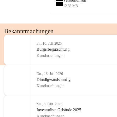
Verordnungen
OMV AustriaExploration & Production 
12,32 MB
GmbH
Protteser Straße 40
2230 Gänserndorf 
Austria
Tel. +43 1 404 40 - 327 15
Bekanntmachungen
Fax +43 1 404 40 - 390 27 
Mailto: 
omv.alarmdienst@kontraktor.at
Fr., 10. Juli 2026
http://www.omv.com
Bürgerbegutachtung
Kundmachungen
Do., 16. Juli 2026
Dirndlgwandsonntag
Kundmachungen
Mi., 8. Okt. 2025
Inventurliste Gebäude 2025
Kundmachungen