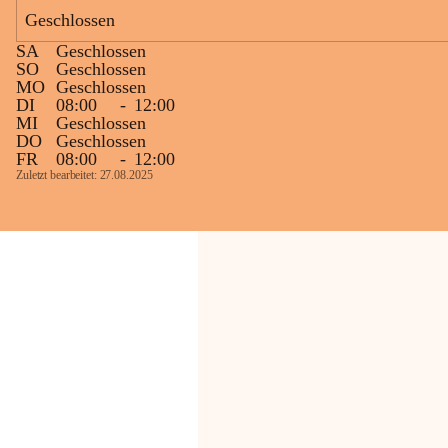
Geschlossen
Die OMV Austria ist bemüht, für die 
SA
Geschlossen
Bevölkerung ungewohnte, jedoch 
SO
Geschlossen
technisch notwendige Betriebszustände so 
MO
Geschlossen
kurz wie möglich zu halten.
DI
08:00
-
12:00
MI
Geschlossen
Wir bitten daher die umliegende 
DO
Geschlossen
Bevölkerung um Verständnis.
FR
08:00
-
12:00
Zuletzt bearbeitet: 27.08.2025
Glück Auf!
OMV Austria Exploration & Production 
GmbH
Anrainerservice
0800 240140
E-Mail: 
anrainer-service@omv.com
Bei Fragen, Anliegen oder Beschwerden.