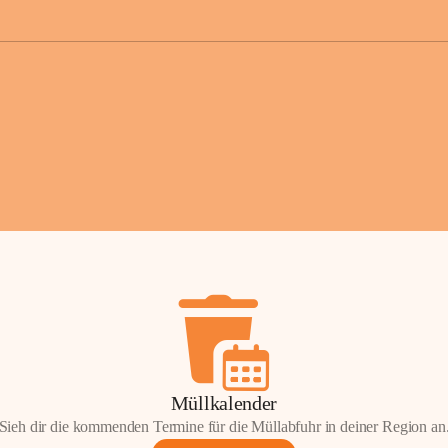
der Gemei
Sollten Sie
erhalten od
Mail tatsä
stammt, kon
Gemeindeam
für Sie.
Vielen Dan
Ihre Mithil
Bernhard 
Bürgermeis
Müllkalender
Sieh dir die kommenden Termine für die Müllabfuhr in deiner Region an