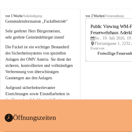
A
A
vor 1 Woche
vor 2 Wochen
Ankündigung
Veranstaltung
d
d
Gemeindeinformation „Fackelbetrieb“
e
e
Public Viewing WM-Fi
Sehr geehrter Herr Bürgermeister,
r
r
Feuerwehrhaus Aderk
k
k
sehr geehrte Gemeindebürger:innen!
So., 19. Juli 2026, 19
l
l
Die Fackel ist ein wichtiger Bestandteil 
a
a
Event von
a
a
des Sicherheitssystems von speziellen 
Freiwillige Feuerwe
Anlagen der OMV Austria. Sie dient der 
sicheren, kontrollierten und vollständigen 
Verbrennung von überschüssigen 
Gasmengen aus den Anlagen.
Aufgrund sicherheitsrelevanter 
Einrichtungen sowie Einstellarbeiten in 
der Gasstation Aderklaa ist fallweise 
sichtbarerer Flammenschein an der 
Fackelanlage zu beobachten. In den 
Öffnungszeiten
kommenden Tagen und Wochen wird 
diese gut kontrollierte Flamme sichtbar 
sein.