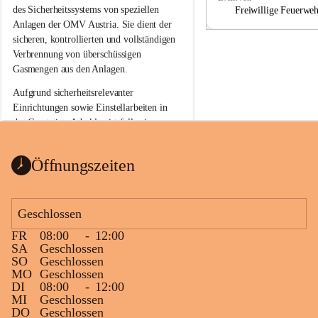
a
a
des Sicherheitssystems von speziellen 
Freiwillige Feuerwe
Anlagen der OMV Austria. Sie dient der 
sicheren, kontrollierten und vollständigen 
Verbrennung von überschüssigen 
Gasmengen aus den Anlagen.
Aufgrund sicherheitsrelevanter 
Einrichtungen sowie Einstellarbeiten in 
der Gasstation Aderklaa ist fallweise 
sichtbarerer Flammenschein an der 
Fackelanlage zu beobachten. In den 
Öffnungszeiten
kommenden Tagen und Wochen wird 
diese gut kontrollierte Flamme sichtbar 
sein.
Geschlossen
Die OMV Austria ist bemüht, für die 
FR
08:00
-
12:00
Bevölkerung ungewohnte, jedoch 
SA
Geschlossen
technisch notwendige Betriebszustände so 
SO
Geschlossen
kurz wie möglich zu halten.
MO
Geschlossen
DI
08:00
-
12:00
Wir bitten daher die umliegende 
MI
Geschlossen
Bevölkerung um Verständnis.
DO
Geschlossen