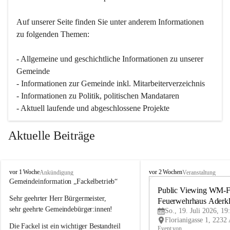
Auf unserer Seite finden Sie un­ter an­de­rem Informationen 
zu folgenden Themen:
- Allgemeine und geschichtliche Informationen zu unserer 
Gemeinde
- Informationen zur Gemeinde inkl. Mitarbeiterverzeichnis
- Informationen zu Politik, politischen Mandataren
- Aktuell laufende und abgeschlossene Projekte
Aktuelle Beiträge
A
A
vor 1 Woche
vor 2 Wochen
Ankündigung
Veranstaltung
d
d
Gemeindeinformation „Fackelbetrieb“
e
e
Public Viewing WM-Fi
Sehr geehrter Herr Bürgermeister,
r
r
Feuerwehrhaus Aderk
k
k
sehr geehrte Gemeindebürger:innen!
So., 19. Juli 2026, 19
l
l
Die Fackel ist ein wichtiger Bestandteil 
a
a
Event von