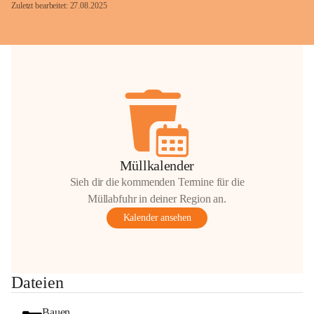
Zuletzt bearbeitet: 27.08.2025
Glück Auf!
OMV Austria Exploration & Production 
GmbH
Anrainerservice
0800 240140
E-Mail: 
anrainer-service@omv.com
Müllkalender
Bei Fragen, Anliegen oder Beschwerden.
Sieh dir die kommenden Termine für die
Müllabfuhr in deiner Region an.
Kalender ansehen
Sehr geehrte Damen und Herren!
Dateien
Die OMV wird im Zuge von 
Wartungsarbeiten
Bauen