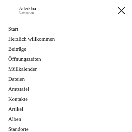
Aderklaa
Navigation
Aderklaa
Start
Herzlich willkommen
Bürgerservice
Beiträge
6 Schnellzugriffe
Öffnungszeiten
Gemeinde
3 Schnellzugriffe
Müllkalender
Dateien
+4
Amtstafel
Kontakte
Artikel
Alben
Hauptadresse
Standorte