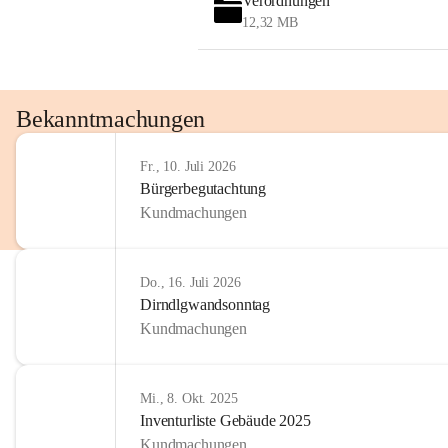
Verordnungen
OMV AustriaExploration & Production 
12,32 MB
GmbH
Protteser Straße 40
2230 Gänserndorf 
Austria
Tel. +43 1 404 40 - 327 15
Bekanntmachungen
Fax +43 1 404 40 - 390 27 
Mailto: 
omv.alarmdienst@kontraktor.at
Fr., 10. Juli 2026
http://www.omv.com
Bürgerbegutachtung
Kundmachungen
Do., 16. Juli 2026
Dirndlgwandsonntag
Kundmachungen
Mi., 8. Okt. 2025
Inventurliste Gebäude 2025
Kundmachungen