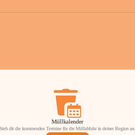
der Gemei
Sollten Sie
erhalten od
Mail tatsä
stammt, kon
Gemeindeam
für Sie.
Vielen Dan
Ihre Mithil
Bernhard 
Bürgermeis
Müllkalender
Sieh dir die kommenden Termine für die Müllabfuhr in deiner Region an