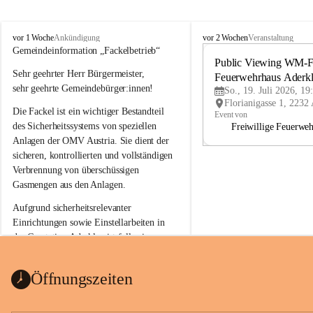
A
A
vor 1 Woche
vor 2 Wochen
Ankündigung
Veranstaltung
d
d
Gemeindeinformation „Fackelbetrieb“
e
e
Public Viewing WM-Fi
Sehr geehrter Herr Bürgermeister,
r
r
Feuerwehrhaus Aderk
k
k
sehr geehrte Gemeindebürger:innen!
So., 19. Juli 2026, 19
l
l
Die Fackel ist ein wichtiger Bestandteil 
a
a
Event von
a
a
des Sicherheitssystems von speziellen 
Freiwillige Feuerwe
Anlagen der OMV Austria. Sie dient der 
sicheren, kontrollierten und vollständigen 
Verbrennung von überschüssigen 
Gasmengen aus den Anlagen.
Aufgrund sicherheitsrelevanter 
Einrichtungen sowie Einstellarbeiten in 
der Gasstation Aderklaa ist fallweise 
sichtbarerer Flammenschein an der 
Fackelanlage zu beobachten. In den 
Öffnungszeiten
kommenden Tagen und Wochen wird 
diese gut kontrollierte Flamme sichtbar 
sein.