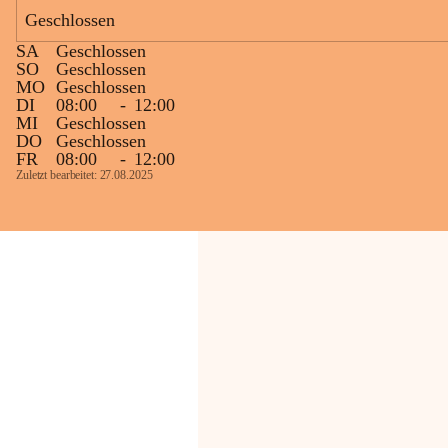
Geschlossen
Die OMV Austria ist bemüht, für die 
SA
Geschlossen
Bevölkerung ungewohnte, jedoch 
SO
Geschlossen
technisch notwendige Betriebszustände so 
MO
Geschlossen
kurz wie möglich zu halten.
DI
08:00
-
12:00
MI
Geschlossen
Wir bitten daher die umliegende 
DO
Geschlossen
Bevölkerung um Verständnis.
FR
08:00
-
12:00
Zuletzt bearbeitet: 27.08.2025
Glück Auf!
OMV Austria Exploration & Production 
GmbH
Anrainerservice
0800 240140
E-Mail: 
anrainer-service@omv.com
Bei Fragen, Anliegen oder Beschwerden.