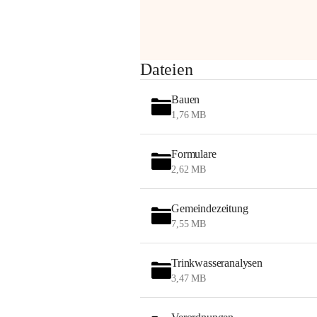
Sehr geehrte Damen und Herren!
Dateien
Die OMV wird im Zuge von 
Bauen
Wartungsarbeiten
1,76 MB
am Montag, 10. August 2026 auf der 
Formulare
Station ADERKLAA Gas abfackeln.
2,62 MB
Es kann zu Geräuschbildung und 
Flammenerscheinungen kommen.
Gemeindezeitung
Mitarbeiter der OMV sind vor Ort und 
7,55 MB
haben alle Sicherheitsvorkehrungen 
getroffen.
Trinkwasseranalysen
Danke für Ihr Verständnis.
3,47 MB
Alarmdienst