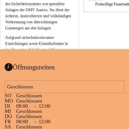
a
a
des Sicherheitssystems von speziellen 
Freiwillige Feuerwe
Anlagen der OMV Austria. Sie dient der 
sicheren, kontrollierten und vollständigen 
Verbrennung von überschüssigen 
Gasmengen aus den Anlagen.
Aufgrund sicherheitsrelevanter 
Einrichtungen sowie Einstellarbeiten in 
der Gasstation Aderklaa ist fallweise 
sichtbarerer Flammenschein an der 
Fackelanlage zu beobachten. In den 
Öffnungszeiten
kommenden Tagen und Wochen wird 
diese gut kontrollierte Flamme sichtbar 
sein.
Geschlossen
Die OMV Austria ist bemüht, für die 
SO
Geschlossen
Bevölkerung ungewohnte, jedoch 
MO
Geschlossen
technisch notwendige Betriebszustände so 
DI
08:00
-
12:00
kurz wie möglich zu halten.
MI
Geschlossen
DO
Geschlossen
Wir bitten daher die umliegende 
FR
08:00
-
12:00
Bevölkerung um Verständnis.
SA
Geschlossen