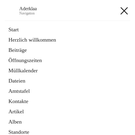
Aderklaa
Navigation
Aderklaa
Start
Herzlich willkommen
Bürgerservice
Beiträge
6 Schnellzugriffe
Öffnungszeiten
Gemeinde
3 Schnellzugriffe
Müllkalender
Dateien
+4
Amtstafel
Kontakte
Artikel
Alben
Hauptadresse
Standorte