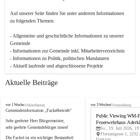
Auf unserer Seite finden Sie un­ter an­de­rem Informationen 
zu folgenden Themen:
- Allgemeine und geschichtliche Informationen zu unserer 
Gemeinde
- Informationen zur Gemeinde inkl. Mitarbeiterverzeichnis
- Informationen zu Politik, politischen Mandataren
- Aktuell laufende und abgeschlossene Projekte
Aktuelle Beiträge
A
A
vor 1 Woche
vor 3 Wochen
Ankündigung
Veranstaltung
d
d
Gemeindeinformation „Fackelbetrieb“
e
e
Public Viewing WM-Fi
Sehr geehrter Herr Bürgermeister,
r
r
Feuerwehrhaus Aderk
k
k
sehr geehrte Gemeindebürger:innen!
So., 19. Juli 2026, 19
l
l
Die Fackel ist ein wichtiger Bestandteil 
a
a
Event von