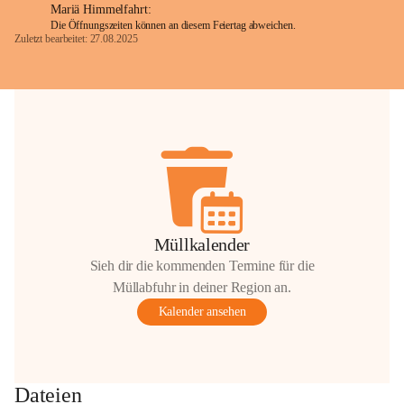
Mariä Himmelfahrt:
Die Öffnungszeiten können an diesem Feiertag abweichen.
Zuletzt bearbeitet: 27.08.2025
Glück Auf!
OMV Austria Exploration & Production 
GmbH
Anrainerservice
0800 240140
E-Mail: 
anrainer-service@omv.com
Bei Fragen, Anliegen oder Beschwerden.
Müllkalender
Sieh dir die kommenden Termine für die
Müllabfuhr in deiner Region an.
Kalender ansehen
Sehr geehrte Damen und Herren!
Die OMV wird im Zuge von 
Dateien
Wartungsarbeiten