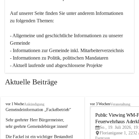
Auf unserer Seite finden Sie un­ter an­de­rem Informationen 
zu folgenden Themen:
- Allgemeine und geschichtliche Informationen zu unserer 
Gemeinde
- Informationen zur Gemeinde inkl. Mitarbeiterverzeichnis
- Informationen zu Politik, politischen Mandataren
- Aktuell laufende und abgeschlossene Projekte
Aktuelle Beiträge
A
A
vor 1 Woche
vor 3 Wochen
Ankündigung
Veranstaltung
d
d
Gemeindeinformation „Fackelbetrieb“
e
e
Public Viewing WM-Fi
Sehr geehrter Herr Bürgermeister,
r
r
Feuerwehrhaus Aderk
k
k
sehr geehrte Gemeindebürger:innen!
So., 19. Juli 2026, 19
l
l
Die Fackel ist ein wichtiger Bestandteil 
a
a
Event von