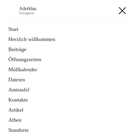
Aderklaa
Navigation
Aderklaa
Start
Herzlich willkommen
Bürgerservice
Beiträge
6 Schnellzugriffe
Öffnungszeiten
Gemeinde
3 Schnellzugriffe
Müllkalender
Dateien
+4
Amtstafel
Kontakte
Artikel
Alben
Hauptadresse
Standorte