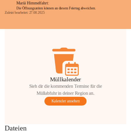
Mariä Himmelfahrt:
Die Öffnungszeiten können an diesem Feiertag abweichen.
Zuletzt bearbeitet: 27.08.2025
Glück Auf!
OMV Austria Exploration & Production 
GmbH
Anrainerservice
0800 240140
E-Mail: 
anrainer-service@omv.com
Bei Fragen, Anliegen oder Beschwerden.
Müllkalender
Sieh dir die kommenden Termine für die
Müllabfuhr in deiner Region an.
Kalender ansehen
Sehr geehrte Damen und Herren!
Die OMV wird im Zuge von 
Dateien
Wartungsarbeiten