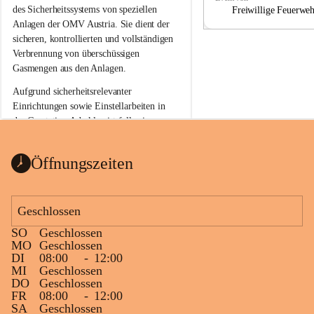
a
a
des Sicherheitssystems von speziellen 
Freiwillige Feuerwe
Anlagen der OMV Austria. Sie dient der 
sicheren, kontrollierten und vollständigen 
Verbrennung von überschüssigen 
Gasmengen aus den Anlagen.
Aufgrund sicherheitsrelevanter 
Einrichtungen sowie Einstellarbeiten in 
der Gasstation Aderklaa ist fallweise 
sichtbarerer Flammenschein an der 
Fackelanlage zu beobachten. In den 
Öffnungszeiten
kommenden Tagen und Wochen wird 
diese gut kontrollierte Flamme sichtbar 
sein.
Geschlossen
Die OMV Austria ist bemüht, für die 
SO
Geschlossen
Bevölkerung ungewohnte, jedoch 
MO
Geschlossen
technisch notwendige Betriebszustände so 
DI
08:00
-
12:00
kurz wie möglich zu halten.
MI
Geschlossen
DO
Geschlossen
Wir bitten daher die umliegende 
FR
08:00
-
12:00
Bevölkerung um Verständnis.
SA
Geschlossen