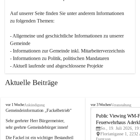
Auf unserer Seite finden Sie un­ter an­de­rem Informationen 
zu folgenden Themen:
- Allgemeine und geschichtliche Informationen zu unserer 
Gemeinde
- Informationen zur Gemeinde inkl. Mitarbeiterverzeichnis
- Informationen zu Politik, politischen Mandataren
- Aktuell laufende und abgeschlossene Projekte
Aktuelle Beiträge
A
A
vor 1 Woche
vor 3 Wochen
Ankündigung
Veranstaltung
d
d
Gemeindeinformation „Fackelbetrieb“
e
e
Public Viewing WM-Fi
Sehr geehrter Herr Bürgermeister,
r
r
Feuerwehrhaus Aderk
k
k
sehr geehrte Gemeindebürger:innen!
So., 19. Juli 2026, 19
l
l
Die Fackel ist ein wichtiger Bestandteil 
a
a
Event von