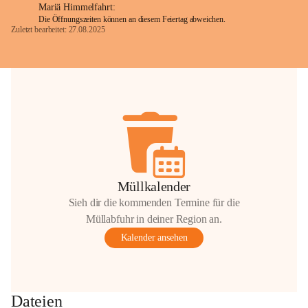
Mariä Himmelfahrt:
Die Öffnungszeiten können an diesem Feiertag abweichen.
Zuletzt bearbeitet: 27.08.2025
Glück Auf!
OMV Austria Exploration & Production 
GmbH
Anrainerservice
0800 240140
E-Mail: 
anrainer-service@omv.com
Bei Fragen, Anliegen oder Beschwerden.
Müllkalender
Sieh dir die kommenden Termine für die
Müllabfuhr in deiner Region an.
Kalender ansehen
Sehr geehrte Damen und Herren!
Die OMV wird im Zuge von 
Dateien
Wartungsarbeiten