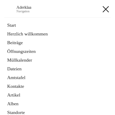
Aderklaa
Navigation
Aderklaa
Start
Herzlich willkommen
Bürgerservice
Beiträge
6 Schnellzugriffe
Öffnungszeiten
Gemeinde
3 Schnellzugriffe
Müllkalender
Dateien
+4
Amtstafel
Kontakte
Artikel
Alben
Hauptadresse
Standorte