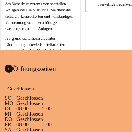
a
a
des Sicherheitssystems von speziellen 
Freiwillige Feuerwe
Anlagen der OMV Austria. Sie dient der 
sicheren, kontrollierten und vollständigen 
Verbrennung von überschüssigen 
Gasmengen aus den Anlagen.
Aufgrund sicherheitsrelevanter 
Einrichtungen sowie Einstellarbeiten in 
der Gasstation Aderklaa ist fallweise 
sichtbarerer Flammenschein an der 
Fackelanlage zu beobachten. In den 
Öffnungszeiten
kommenden Tagen und Wochen wird 
diese gut kontrollierte Flamme sichtbar 
sein.
Geschlossen
Die OMV Austria ist bemüht, für die 
SO
Geschlossen
Bevölkerung ungewohnte, jedoch 
MO
Geschlossen
technisch notwendige Betriebszustände so 
DI
08:00
-
12:00
kurz wie möglich zu halten.
MI
Geschlossen
DO
Geschlossen
Wir bitten daher die umliegende 
FR
08:00
-
12:00
Bevölkerung um Verständnis.
SA
Geschlossen