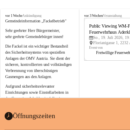
A
A
vor 1 Woche
vor 3 Wochen
Ankündigung
Veranstaltung
d
d
Gemeindeinformation „Fackelbetrieb“
e
e
Public Viewing WM-Fi
Sehr geehrter Herr Bürgermeister,
r
r
Feuerwehrhaus Aderk
k
k
sehr geehrte Gemeindebürger:innen!
So., 19. Juli 2026, 19
l
l
Die Fackel ist ein wichtiger Bestandteil 
a
a
Event von
a
a
des Sicherheitssystems von speziellen 
Freiwillige Feuerwe
Anlagen der OMV Austria. Sie dient der 
sicheren, kontrollierten und vollständigen 
Verbrennung von überschüssigen 
Gasmengen aus den Anlagen.
Aufgrund sicherheitsrelevanter 
Einrichtungen sowie Einstellarbeiten in 
der Gasstation Aderklaa ist fallweise 
sichtbarerer Flammenschein an der 
Fackelanlage zu beobachten. In den 
Öffnungszeiten
kommenden Tagen und Wochen wird 
diese gut kontrollierte Flamme sichtbar 
sein.