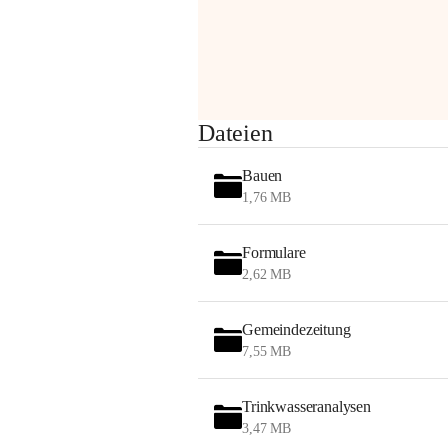
Sehr geehrte Damen und Herren!
Dateien
Die OMV wird im Zuge von 
Wartungsarbeiten
Bauen
am Montag, 10. August 2026 auf der 
1,76 MB
Station ADERKLAA Gas abfackeln.
Formulare
Es kann zu Geräuschbildung und 
2,62 MB
Flammenerscheinungen kommen.
Mitarbeiter der OMV sind vor Ort und 
haben alle Sicherheitsvorkehrungen 
Gemeindezeitung
getroffen.
7,55 MB
Danke für Ihr Verständnis.
Trinkwasseranalysen
Alarmdienst
3,47 MB