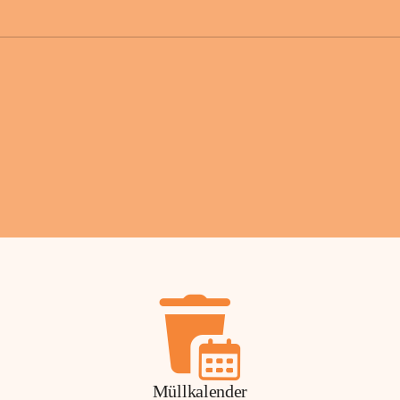
der Gemei
Sollten Sie
erhalten od
Mail tatsä
stammt, kon
Gemeindeam
für Sie.
Vielen Dan
Ihre Mithil
Bernhard 
Bürgermeis
Müllkalender