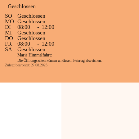
Geschlossen
Die OMV Austria ist bemüht, für die 
SO
Geschlossen
Bevölkerung ungewohnte, jedoch 
MO
Geschlossen
technisch notwendige Betriebszustände so 
DI
08:00
-
12:00
kurz wie möglich zu halten.
MI
Geschlossen
DO
Geschlossen
Wir bitten daher die umliegende 
FR
08:00
-
12:00
Bevölkerung um Verständnis.
SA
Geschlossen
Mariä Himmelfahrt:
Die Öffnungszeiten können an diesem Feiertag abweichen.
Zuletzt bearbeitet: 27.08.2025
Glück Auf!
OMV Austria Exploration & Production 
GmbH
Anrainerservice
0800 240140
E-Mail: 
anrainer-service@omv.com
Bei Fragen, Anliegen oder Beschwerden.