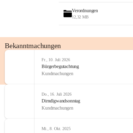
OMV AustriaExploration & Production 
GmbH
Verordnungen
Protteser Straße 40
12,32 MB
2230 Gänserndorf 
Austria
Tel. +43 1 404 40 - 327 15
Fax +43 1 404 40 - 390 27 
Bekanntmachungen
Mailto: 
omv.alarmdienst@kontraktor.at
http://www.omv.com
Fr., 10. Juli 2026
Bürgerbegutachtung
Kundmachungen
Do., 16. Juli 2026
Dirndlgwandsonntag
Kundmachungen
Mi., 8. Okt. 2025