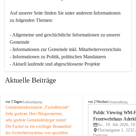
Auf unserer Seite finden Sie un­ter an­de­rem Informationen 
zu folgenden Themen:
- Allgemeine und geschichtliche Informationen zu unserer 
Gemeinde
- Informationen zur Gemeinde inkl. Mitarbeiterverzeichnis
- Informationen zu Politik, politischen Mandataren
- Aktuell laufende und abgeschlossene Projekte
Aktuelle Beiträge
A
A
vor 5 Tagen
vor 2 Wochen
Ankündigung
Veranstaltung
d
d
Gemeindeinformation „Fackelbetrieb“
e
e
Public Viewing WM-Fi
Sehr geehrter Herr Bürgermeister,
r
r
Feuerwehrhaus Aderk
sehr geehrte Gemeindebürger:innen!
k
k
So., 19. Juli 2026, 19
Die Fackel ist ein wichtiger Bestandteil 
l
l
des Sicherheitssystems von speziellen 
a
a
Event von