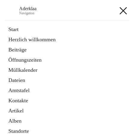
Aderklaa
Navigation
Aderklaa
Start
Herzlich willkommen
Bürgerservice
Beiträge
6 Schnellzugriffe
Öffnungszeiten
Gemeinde
3 Schnellzugriffe
Müllkalender
Dateien
+4
Amtstafel
Kontakte
Artikel
Alben
Hauptadresse
Standorte