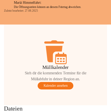
Mariä Himmelfahrt:
Die Öffnungszeiten können an diesem Feiertag abweichen.
Zuletzt bearbeitet: 27.08.2025
Glück Auf!
OMV Austria Exploration & Production 
GmbH
Anrainerservice
0800 240140
E-Mail: 
anrainer-service@omv.com
Bei Fragen, Anliegen oder Beschwerden.
Müllkalender
Sieh dir die kommenden Termine für die
Müllabfuhr in deiner Region an.
Kalender ansehen
Sehr geehrte Damen und Herren!
Die OMV wird im Zuge von 
Dateien
Wartungsarbeiten