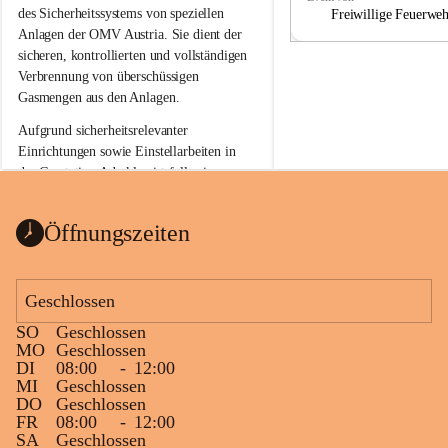
a
a
des Sicherheitssystems von speziellen 
Freiwillige Feuerwe
Anlagen der OMV Austria. Sie dient der 
sicheren, kontrollierten und vollständigen 
Verbrennung von überschüssigen 
Gasmengen aus den Anlagen.
Aufgrund sicherheitsrelevanter 
Einrichtungen sowie Einstellarbeiten in 
der Gasstation Aderklaa ist fallweise 
sichtbarerer Flammenschein an der 
Fackelanlage zu beobachten. In den 
Öffnungszeiten
kommenden Tagen und Wochen wird 
diese gut kontrollierte Flamme sichtbar 
sein.
Geschlossen
Die OMV Austria ist bemüht, für die 
SO
Geschlossen
Bevölkerung ungewohnte, jedoch 
MO
Geschlossen
technisch notwendige Betriebszustände so 
DI
08:00
-
12:00
kurz wie möglich zu halten.
MI
Geschlossen
DO
Geschlossen
Wir bitten daher die umliegende 
FR
08:00
-
12:00
Bevölkerung um Verständnis.
SA
Geschlossen