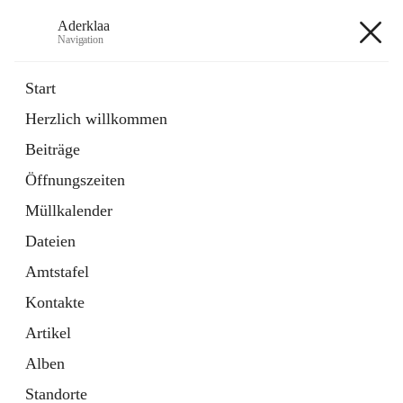
Aderklaa
Navigation
Aderklaa
Start
Herzlich willkommen
Bürgerservice
Beiträge
6 Schnellzugriffe
Öffnungszeiten
Gemeinde
3 Schnellzugriffe
Müllkalender
Dateien
+4
Amtstafel
Kontakte
Artikel
Alben
Hauptadresse
Standorte