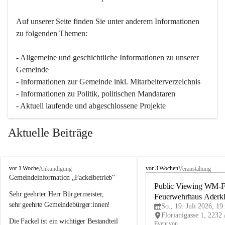
Auf unserer Seite finden Sie un­ter an­de­rem Informationen 
zu folgenden Themen:
- Allgemeine und geschichtliche Informationen zu unserer 
Gemeinde
- Informationen zur Gemeinde inkl. Mitarbeiterverzeichnis
- Informationen zu Politik, politischen Mandataren
- Aktuell laufende und abgeschlossene Projekte
Aktuelle Beiträge
A
A
vor 1 Woche
vor 3 Wochen
Ankündigung
Veranstaltung
d
d
Gemeindeinformation „Fackelbetrieb“
e
e
Public Viewing WM-Fi
Sehr geehrter Herr Bürgermeister,
r
r
Feuerwehrhaus Aderk
k
k
sehr geehrte Gemeindebürger:innen!
So., 19. Juli 2026, 19
l
l
Die Fackel ist ein wichtiger Bestandteil 
a
a
Event von