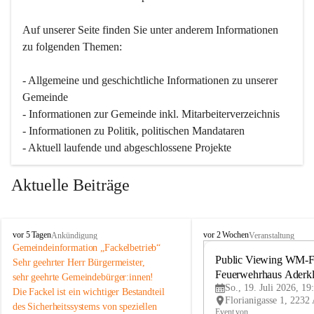
Auf unserer Seite finden Sie un­ter an­de­rem Informationen 
zu folgenden Themen:
- Allgemeine und geschichtliche Informationen zu unserer 
Gemeinde
- Informationen zur Gemeinde inkl. Mitarbeiterverzeichnis
- Informationen zu Politik, politischen Mandataren
- Aktuell laufende und abgeschlossene Projekte
Aktuelle Beiträge
A
A
vor 5 Tagen
vor 2 Wochen
Ankündigung
Veranstaltung
d
d
Gemeindeinformation „Fackelbetrieb“
e
e
Public Viewing WM-Fi
Sehr geehrter Herr Bürgermeister,
r
r
Feuerwehrhaus Aderk
sehr geehrte Gemeindebürger:innen!
k
k
So., 19. Juli 2026, 19
Die Fackel ist ein wichtiger Bestandteil 
l
l
des Sicherheitssystems von speziellen 
a
a
Event von