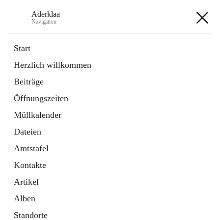
Aderklaa
Navigation
Aderklaa
Start
Herzlich willkommen
Bürgerservice
Beiträge
6 Schnellzugriffe
Öffnungszeiten
Gemeinde
3 Schnellzugriffe
Müllkalender
Dateien
+4
Amtstafel
Kontakte
Artikel
Alben
Hauptadresse
Standorte