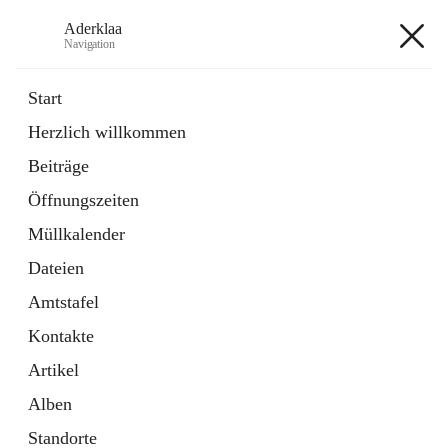
Aderklaa
Navigation
Aderklaa
Start
Herzlich willkommen
Bürgerservice
Beiträge
6 Schnellzugriffe
Öffnungszeiten
Gemeinde
3 Schnellzugriffe
Müllkalender
Dateien
+4
Amtstafel
Kontakte
Artikel
Alben
Hauptadresse
Standorte