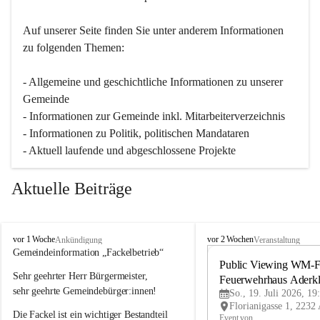
Auf unserer Seite finden Sie un­ter an­de­rem Informationen 
zu folgenden Themen:
- Allgemeine und geschichtliche Informationen zu unserer 
Gemeinde
- Informationen zur Gemeinde inkl. Mitarbeiterverzeichnis
- Informationen zu Politik, politischen Mandataren
- Aktuell laufende und abgeschlossene Projekte
Aktuelle Beiträge
A
A
vor 1 Woche
vor 2 Wochen
Ankündigung
Veranstaltung
d
d
Gemeindeinformation „Fackelbetrieb“
e
e
Public Viewing WM-Fi
Sehr geehrter Herr Bürgermeister,
r
r
Feuerwehrhaus Aderk
k
k
sehr geehrte Gemeindebürger:innen!
So., 19. Juli 2026, 19
l
l
Die Fackel ist ein wichtiger Bestandteil 
a
a
Event von