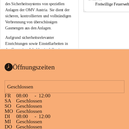
a
a
des Sicherheitssystems von speziellen 
Freiwillige Feuerwe
Anlagen der OMV Austria. Sie dient der 
sicheren, kontrollierten und vollständigen 
Verbrennung von überschüssigen 
Gasmengen aus den Anlagen.
Aufgrund sicherheitsrelevanter 
Einrichtungen sowie Einstellarbeiten in 
der Gasstation Aderklaa ist fallweise 
sichtbarerer Flammenschein an der 
Fackelanlage zu beobachten. In den 
Öffnungszeiten
kommenden Tagen und Wochen wird 
diese gut kontrollierte Flamme sichtbar 
sein.
Geschlossen
Die OMV Austria ist bemüht, für die 
FR
08:00
-
12:00
Bevölkerung ungewohnte, jedoch 
SA
Geschlossen
technisch notwendige Betriebszustände so 
SO
Geschlossen
kurz wie möglich zu halten.
MO
Geschlossen
DI
08:00
-
12:00
Wir bitten daher die umliegende 
MI
Geschlossen
Bevölkerung um Verständnis.
DO
Geschlossen