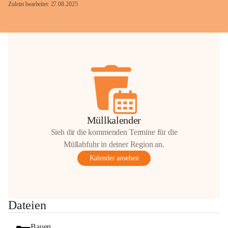
Zuletzt bearbeitet: 27.08.2025
Glück Auf!
OMV Austria Exploration & Production 
GmbH
Anrainerservice
0800 240140
E-Mail: 
anrainer-service@omv.com
Müllkalender
Bei Fragen, Anliegen oder Beschwerden.
Sieh dir die kommenden Termine für die
Müllabfuhr in deiner Region an.
Kalender ansehen
Sehr geehrte Damen und Herren!
Dateien
Die OMV wird im Zuge von 
Wartungsarbeiten
Bauen