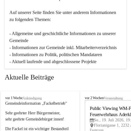
Auf unserer Seite finden Sie un­ter an­de­rem Informationen 
zu folgenden Themen:
- Allgemeine und geschichtliche Informationen zu unserer 
Gemeinde
- Informationen zur Gemeinde inkl. Mitarbeiterverzeichnis
- Informationen zu Politik, politischen Mandataren
- Aktuell laufende und abgeschlossene Projekte
Aktuelle Beiträge
A
A
vor 1 Woche
vor 2 Wochen
Ankündigung
Veranstaltung
d
d
Gemeindeinformation „Fackelbetrieb“
e
e
Public Viewing WM-Fi
Sehr geehrter Herr Bürgermeister,
r
r
Feuerwehrhaus Aderk
k
k
sehr geehrte Gemeindebürger:innen!
So., 19. Juli 2026, 19
l
l
Die Fackel ist ein wichtiger Bestandteil 
a
a
Event von