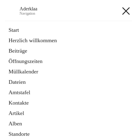
Aderklaa
Navigation
Aderklaa
Start
Herzlich willkommen
Bürgerservice
Beiträge
6 Schnellzugriffe
Öffnungszeiten
Gemeinde
3 Schnellzugriffe
Müllkalender
Dateien
+4
Amtstafel
Kontakte
Artikel
Alben
Hauptadresse
Standorte