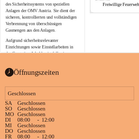
a
a
des Sicherheitssystems von speziellen 
Freiwillige Feuerwe
Anlagen der OMV Austria. Sie dient der 
sicheren, kontrollierten und vollständigen 
Verbrennung von überschüssigen 
Gasmengen aus den Anlagen.
Aufgrund sicherheitsrelevanter 
Einrichtungen sowie Einstellarbeiten in 
der Gasstation Aderklaa ist fallweise 
sichtbarerer Flammenschein an der 
Fackelanlage zu beobachten. In den 
Öffnungszeiten
kommenden Tagen und Wochen wird 
diese gut kontrollierte Flamme sichtbar 
sein.
Geschlossen
Die OMV Austria ist bemüht, für die 
SA
Geschlossen
Bevölkerung ungewohnte, jedoch 
SO
Geschlossen
technisch notwendige Betriebszustände so 
MO
Geschlossen
kurz wie möglich zu halten.
DI
08:00
-
12:00
MI
Geschlossen
Wir bitten daher die umliegende 
DO
Geschlossen
Bevölkerung um Verständnis.
FR
08:00
-
12:00