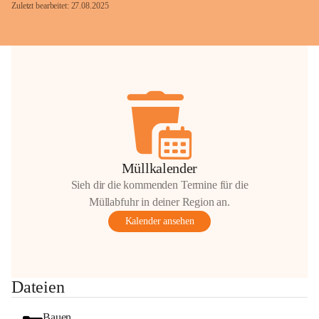
Zuletzt bearbeitet: 27.08.2025
Glück Auf!
OMV Austria Exploration & Production 
GmbH
Anrainerservice
0800 240140
E-Mail: 
anrainer-service@omv.com
Müllkalender
Bei Fragen, Anliegen oder Beschwerden.
Sieh dir die kommenden Termine für die
Müllabfuhr in deiner Region an.
Kalender ansehen
Sehr geehrte Damen und Herren!
Dateien
Die OMV wird im Zuge von 
Wartungsarbeiten
Bauen