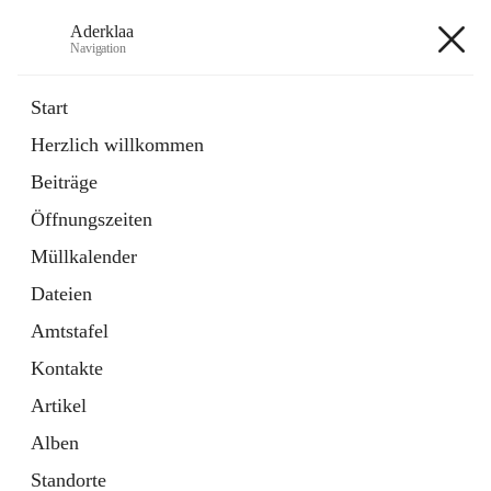
Aderklaa
Navigation
Aderklaa
Start
Herzlich willkommen
Bürgerservice
Beiträge
6 Schnellzugriffe
Öffnungszeiten
Gemeinde
3 Schnellzugriffe
Müllkalender
Dateien
+4
Amtstafel
Kontakte
Artikel
Alben
Hauptadresse
Standorte