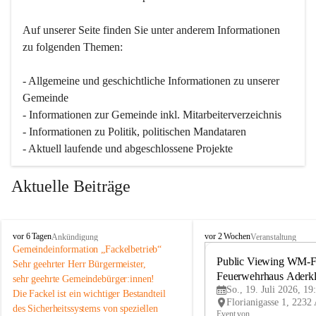
Auf unserer Seite finden Sie un­ter an­de­rem Informationen 
zu folgenden Themen:
- Allgemeine und geschichtliche Informationen zu unserer 
Gemeinde
- Informationen zur Gemeinde inkl. Mitarbeiterverzeichnis
- Informationen zu Politik, politischen Mandataren
- Aktuell laufende und abgeschlossene Projekte
Aktuelle Beiträge
A
A
vor 6 Tagen
vor 2 Wochen
Ankündigung
Veranstaltung
d
d
Gemeindeinformation „Fackelbetrieb“
e
e
Public Viewing WM-Fi
Sehr geehrter Herr Bürgermeister,
r
r
Feuerwehrhaus Aderk
sehr geehrte Gemeindebürger:innen!
k
k
So., 19. Juli 2026, 19
Die Fackel ist ein wichtiger Bestandteil 
l
l
des Sicherheitssystems von speziellen 
a
a
Event von