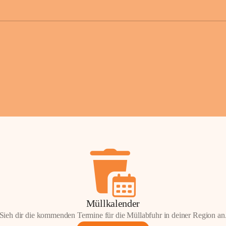
der Gemei
Sollten Sie
erhalten od
Mail tatsä
stammt, kon
Gemeindeam
für Sie.
Vielen Dan
Ihre Mithil
Bernhard 
Bürgermeis
Müllkalender
Sieh dir die kommenden Termine für die Müllabfuhr in deiner Region an