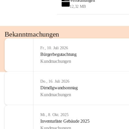
Verordnungen
OMV AustriaExploration & Production 
12,32 MB
GmbH
Protteser Straße 40
2230 Gänserndorf 
Austria
Tel. +43 1 404 40 - 327 15
Bekanntmachungen
Fax +43 1 404 40 - 390 27 
Mailto: 
omv.alarmdienst@kontraktor.at
Fr., 10. Juli 2026
http://www.omv.com
Bürgerbegutachtung
Kundmachungen
Do., 16. Juli 2026
Dirndlgwandsonntag
Kundmachungen
Mi., 8. Okt. 2025
Inventurliste Gebäude 2025
Kundmachungen