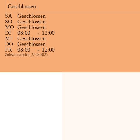
Geschlossen
Die OMV Austria ist bemüht, für die 
SA
Geschlossen
Bevölkerung ungewohnte, jedoch 
SO
Geschlossen
technisch notwendige Betriebszustände so 
MO
Geschlossen
kurz wie möglich zu halten.
DI
08:00
-
12:00
MI
Geschlossen
Wir bitten daher die umliegende 
DO
Geschlossen
Bevölkerung um Verständnis.
FR
08:00
-
12:00
Zuletzt bearbeitet: 27.08.2025
Glück Auf!
OMV Austria Exploration & Production 
GmbH
Anrainerservice
0800 240140
E-Mail: 
anrainer-service@omv.com
Bei Fragen, Anliegen oder Beschwerden.