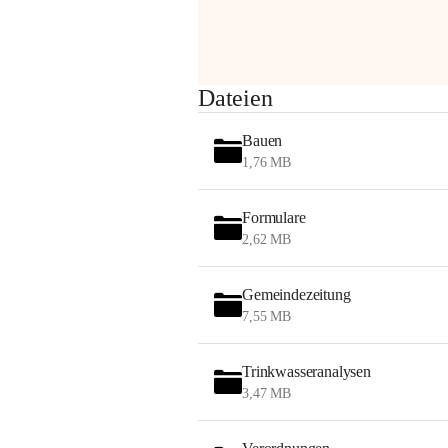
Sehr geehrte Damen und Herren!
Dateien
Die OMV wird im Zuge von 
Bauen
Wartungsarbeiten
1,76 MB
am Montag, 10. August 2026 auf der 
Formulare
Station ADERKLAA Gas abfackeln.
2,62 MB
Es kann zu Geräuschbildung und 
Flammenerscheinungen kommen.
Gemeindezeitung
Mitarbeiter der OMV sind vor Ort und 
7,55 MB
haben alle Sicherheitsvorkehrungen 
getroffen.
Trinkwasseranalysen
Danke für Ihr Verständnis.
3,47 MB
Alarmdienst