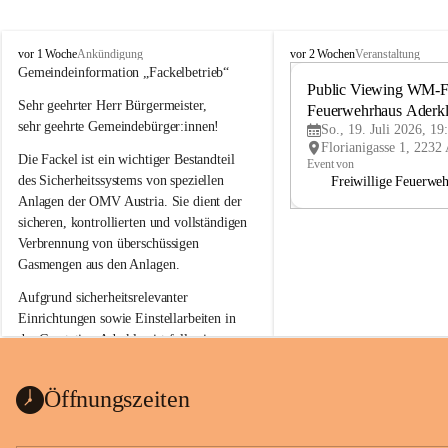
A
A
vor 1 Woche
vor 2 Wochen
Ankündigung
Veranstaltung
d
d
Gemeindeinformation „Fackelbetrieb“
e
e
Public Viewing WM-Fi
Sehr geehrter Herr Bürgermeister,
r
r
Feuerwehrhaus Aderk
k
k
sehr geehrte Gemeindebürger:innen!
So., 19. Juli 2026, 19
l
l
Die Fackel ist ein wichtiger Bestandteil 
a
a
Event von
a
a
des Sicherheitssystems von speziellen 
Freiwillige Feuerwe
Anlagen der OMV Austria. Sie dient der 
sicheren, kontrollierten und vollständigen 
Verbrennung von überschüssigen 
Gasmengen aus den Anlagen.
Aufgrund sicherheitsrelevanter 
Einrichtungen sowie Einstellarbeiten in 
der Gasstation Aderklaa ist fallweise 
sichtbarerer Flammenschein an der 
Fackelanlage zu beobachten. In den 
Öffnungszeiten
kommenden Tagen und Wochen wird 
diese gut kontrollierte Flamme sichtbar 
sein.