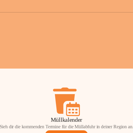
der Gemei
Sollten Sie
erhalten od
Mail tatsä
stammt, kon
Gemeindeam
für Sie.
Vielen Dan
Ihre Mithil
Bernhard 
Bürgermeis
Müllkalender
Sieh dir die kommenden Termine für die Müllabfuhr in deiner Region an