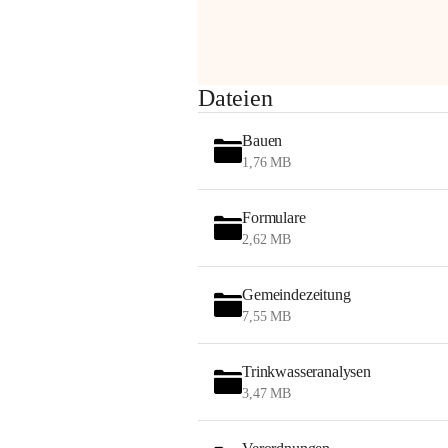
am Montag, 10. August 2026 auf der 
Station ADERKLAA Gas abfackeln.
Es kann zu Geräuschbildung und 
Dateien
Flammenerscheinungen kommen.
Mitarbeiter der OMV sind vor Ort und 
Bauen
haben alle Sicherheitsvorkehrungen 
1,76 MB
getroffen.
Danke für Ihr Verständnis.
Formulare
Alarmdienst
2,62 MB
OMV AustriaExploration & Production 
GmbH
Gemeindezeitung
Protteser Straße 40
7,55 MB
2230 Gänserndorf 
Austria
Tel. +43 1 404 40 - 327 15
Trinkwasseranalysen
Fax +43 1 404 40 - 390 27 
3,47 MB
Mailto: 
omv.alarmdienst@kontraktor.at
http://www.omv.com