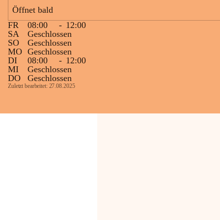
Bevölkerung ungewohnte, jedoch 
Öffnet bald
technisch notwendige Betriebszustände so 
kurz wie möglich zu halten.
FR
08:00
-
12:00
Wir bitten daher die umliegende 
SA
Geschlossen
SO
Geschlossen
Bevölkerung um Verständnis.
MO
Geschlossen
DI
08:00
-
12:00
Glück Auf!
MI
Geschlossen
OMV Austria Exploration & Production 
DO
Geschlossen
GmbH
Zuletzt bearbeitet: 27.08.2025
Anrainerservice
0800 240140
E-Mail: 
anrainer-service@omv.com
Bei Fragen, Anliegen oder Beschwerden.
Sehr geehrte Damen und Herren!
Die OMV wird im Zuge von 
Wartungsarbeiten